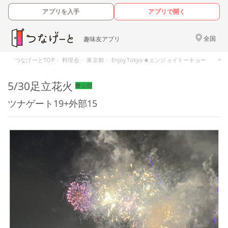
アプリを入手
アプリで開く
全国
趣味友アプリ
つなげーとTOP
料理会
東京都
EnjoyTokyo★エンジョイトーキョー 
5/30足立花火
公開
ツナゲート19+外部15