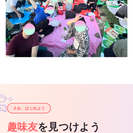
✧
✦
さあ、はじめよう
趣味友
を見つけよう