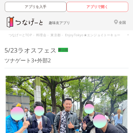
アプリを入手
アプリで開く
全国
趣味友アプリ
つなげーとTOP
料理会
東京都
EnjoyTokyo★エンジョイトーキョー 
5/23ラオスフェス
公開
ツナゲート3+外部2