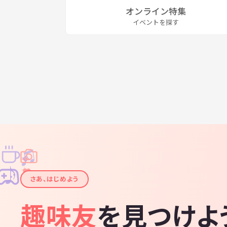
オンライン特集
イベントを探す
♫
✧
✦
✦
♪
✧
さあ、はじめよう
趣味友
を見つけよ