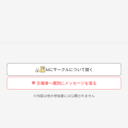
暇をつぶすべき。
します。
AIにサークルについて聞く
いきましょう。
な！という方、大歓迎です。
💬 主催者へ個別にメッセージを送る
。
。
※内容は他の参加者には公開されません
ればと思っています！
多めですが、マダミス、Among us 、他のTRPGもやってます！！！