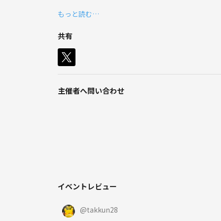
「@trpgtuna」
もっと読む…
ーーーーーーーーーーーーーーーーー
TRPGが好きな人、気になる方！
共有
一緒にプレイ致しましょう。
コロナで出歩けない今、人類はTRPGをプレイして
基本はオンラインセッション。ディスコードで開催
必要なものは通話できる環境のみです。
主催者へ問い合わせ
プレイした事がない方も大丈夫、1から一緒にやって
リプレイ動画しか見たことないけど、やってみたい
サークル参加時はプレイ経験0〜3回の方が多いです
そして知らない間に皆TRPGソルジャーになってる
プレイ時間10分〜12時間ぐらいのシナリオをでき
イベントレビュー
GMやりたい方も大募集です。
管理人がクトゥルフ卓出身なので、クトゥルフTRPGが
@
takkun28
心優しいメンバーさんに感謝！