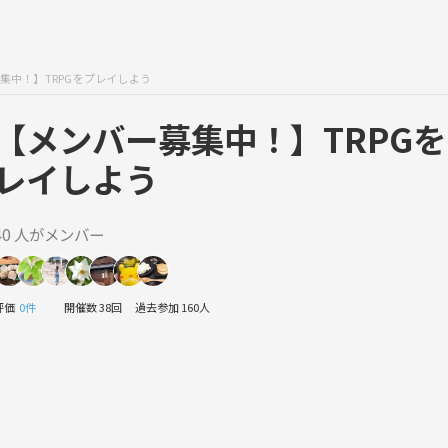
集中！】TRPGをプレイしよう
【メンバー募集中！】TRPG
レイしよう
40 人がメンバー
評価
0件
開催数 38回
過去参加 160人