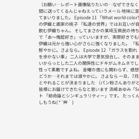
シナリオタイプはシティが多め。
（お願い…レポート画像貼りたいの…なぜできなくな
間に送ってくるんじゃねえっていうメール 地味に混
ーーーーーーーーーーーーーーー
てまいりました。 Episode 11 「What worl
の伊織と画家の桃子 「私達の世界」ではお互いが
飲む伊織ちゃん。 そしてまさかの某埼玉県民の待
⚫︎管理人
で「あ～俺超好き」っていいますが、実際好きでも嫌
25歳の会社員(女)
伊織は元から強い心がさらに強くなりました。 「
クトゥルフ無しでは生きられない体になった。
鮮やかに。さよなら。 Episode 12 「ガラスを割
ネット弁慶です。
を歩かない事」 二人は大学で意気投合し、そのまま
4月中旬〜8月下旬まで不在にするので、信頼できる
いからっとした二人の関係性にドキがムネムネでした
2021年秋冬くらいにコテージ借りて対面オールナ
性って素敵ですよね。 金曜の夜にも関わらず、感
どうか…それまでは淑やかに。 さよなら 一旦、7
とやれることが決まりました （パン粉さんありが
⚫︎クトゥルフ開催カレンダー
皆様にお届けできたらなと思います 浜崎あゆみ「Song 4 
https://calendar.google.com/calendar/embed?
ト 「紡命論とシンギュラリティー」です。 たっく
しもうね( *´艸｀)