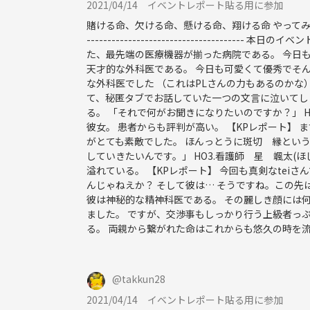
2021/04/14
イベントレポート貼る用に参加
賭ける命、欠ける命、懸ける命、翔ける命 やってみせろ
ーーーーーーーーーーーーーーー
-------------------------------
イベントタイトルに難易度とTRPGの種類が記載さ
た、最先端の医療機器が揃った病院である。 今日も彼
天才的な外科医である。 今日も可愛くて優秀でそん
前方の★:難易度
な外科医でした （これはPLさんの力もあるのかな
後方の【】:TRPGの種類
て、秘匿タブでお話していた一つの文言に泣いてし
る。 「それで何がお聞きになりたいのですか？」 H
彼女。 患者からも評判が高い。 【KPレポート】 
難易度
がとても素敵でした。 ほんっとうに斑切 縁という
★ 初心者向け
していきたいんです。」 HO3.看護師 星 颯太(
ロール練習、TRPGの世界に慣れたい人向け。プレイ
溢れている。 【KPレポート】 今回も真剣なte
んじゃねえか？ そして彼は… そうですね。この先は彼
★★ 中級者向け
彼は神秘的な精神科医である。 その麗しき顔には何
謎解きや世界観を把握するのが少し難しい。
ました。 ですが、交渉事もしっかり行う上級者っぷ
る。 両親から繋がれた命はこれからも悠久の時を流
ロールに慣れてきた方、★は物足りないと感じた方
★★★ 上級者向け
@
takkun28
ロールが難しい。
NPCとの会話や駆け引きも重要になる。
2021/04/14
イベントレポート貼る用に参加