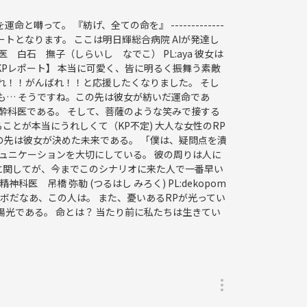
て。 『紡げ、全ての命を』 -------------
そちらのレポートとなります。 ここは明日輝総合病院 AIが発達し
白石 撫子（しらいし なでこ） PL:aya 彼女は
KPレポート】 本当に可愛く、皆に明るく振舞う素敵
ばれ！！がんばれ！！と応援したくなりました。 そし
も… そうですね。この先は彼女が紡いだ運命であ
な麻酔科医である。 そして、菩薩のような笑みで接する
ことが本当にうれしくて（KP不定) 大人な女性のRP
の先は彼女が決めた未来である。 「僕は、疑問点を潰
コミュニケーションを大切にしている。 彼の周りは人に
理に関してが、今までこのシナリオに来た人で一番早い
 吊橋 弥勒 (つるはし みろく) PL:dekopom
ケボだなあ、この人は。 また、憂いあるRPが光ってい
陽光である。 命とは？ 当たり前に私たちは生きてい