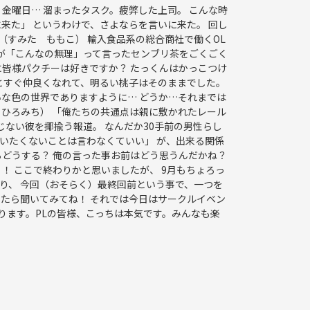
金曜日… 溜まったタスク。疲弊した上司。 こんな時
来た」 というわけで、さよならを言いに来た。 回し
:澄田 桃子（すみた ももこ） 輸入食品系の総合商社で働くOL
んが「こんなの無理」って言ったセンブリ茶をごくごく
に皆様パクチーは好きですか？ たっくんはかっこつけ
人とすぐ仲良くなれて、明るい桃子はそのままでした。
な色の世界でありますように… どうか…それまでは
（しらべ ひろみち） 「俺たちの共通点は親に敷かれたレール
じない彼を揶揄う報道。 なんだか30手前の男性らし
言いたくないことは言わなくていい」 が、出来る関係
らどうする？ 俺の言った事お前はどう思うんだかね？
！ ここで終わりかと思いましたが、 9月もちょろっ
り、 今回（おそらく）最終回前という事で、一つを
F2g 良かったら聞いてみてね！ それでは今日はサークルイベン
ります。PLの皆様、こっちは本気です。みんなも楽