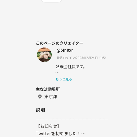
このページのクリエイター
@5In8xr
最終ログイン:2023年2月24日 11:54
25歳会社員です。
クトゥルフがないと生きていけない
もっと見る
主な活動場所
東京都
説明
ーーーーーーーーーーーーーーーーー
【お知らせ】
Twitterを初めました！