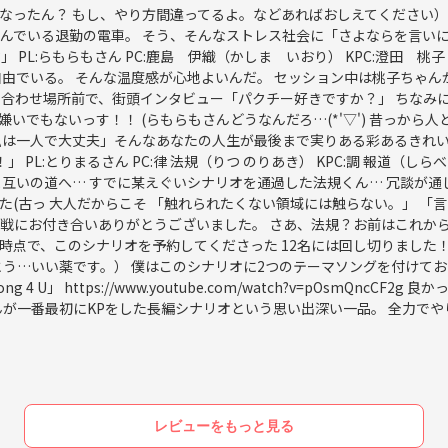
ったん？ もし、やり方間違ってるよ。などあればおしえてください） 
んでいる退勤の電車。 そう、そんなストレス社会に「さよならを言いに
d color?」 PL:らもらもさん PC:鹿島 伊織（かしま いおり） KPC
自由でいる。 そんな温度感が心地よいんだ。 セッション中は桃子ちゃ
ち合わせ場所前で、街頭インタビュー「パクチー好きですか？」 ちなみ
いでもないっす！！ (らもらもさんどうなんだろ…(*'▽') 昔っから
私は一人で大丈夫」そんなあなたの人生が最後まで実りある彩あるきれい
れ！」 PL:とりまるさん PC:律 法規（りつ のりあき） KPC:調 報道
互いの道へ… すでに某えぐいシナリオを通過した法規くん… 冗談が通
方に管理人を依頼します。
(古っ 大人だからこそ 「触れられたくない領域には触らない。」 「
イトクトゥルフをやる。絶対やる。
想戦にお付き合いありがとうございました。 さあ、法規？お前はこれか
月時点で、このシナリオを予約してくださった 12名には回し切りました！
とう…いい薬です。） 僕はこのシナリオに2つのテーマソングを付けてお
U」 https://www.youtube.com/watch?v=pOsmQncC
src=trpgkanriyou%40gmail.com&ctz=Asia%2FTokyo
んが一番最初にKPをした長編シナリオという思い出深い一品。 全力でや
レビューをもっと見る