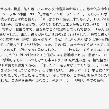
神の後釜、辿り着いてみせろ 失命音声は命叫する。 致命的な命令を運命と囀っ
------- 本日のイベント クトゥルフ神話TRPG「紡命論とシンギュラリティー」 
れているので、参加の際は参考にしてください〜！
ら彼女らは命を紡ぐ。 「やっぱりね！撫子天才だもん♪」 HO1.外科医 
な撫子。 女性からはちょっぴり嫌われてしまうかもしれないけど… 【
） ですが、秘匿の中で、彼女もすごく推理をしてくれており、 「がん
まいました。 また、彼女が居たからあのEDに行けました。 最後は彼女
O2.麻酔科医 斑切 縁(まだらぎ えん） PL:ぶんぶん 彼女は優秀
まず、相変わらず立ち絵が神。 また、このHOに向き合ってくださっている
一人の女性は強いなって思いました。 そして彼女は… そうですね。こ
ほし そうた） PL:tei 彼はとても信頼のある看護師である。 患者との
回数0〜10回くらいの方は迷わずコレ！
iさんで感動しました。 いつもながら本当に頭の回転が速い速い。 情報整
が努めた献身である。 「まったく…走らせないでください…」 HO4.精神科医
を浮かべ考えているのか？ 心は覗けない。 【KPレポート】 本当にイ
りを見せていました そして彼は… そうですね。この先は彼が見つけた
れる。 この糸を未来へつなごう。光を見よう。 『紡げ、全ての命を』
向け。