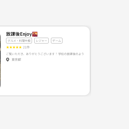
放課後Enjoy🌇
グルメ・料理全般
レジャー
ゲーム
★
★
★
★
★
21件
東京都