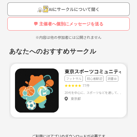
AIにサークルについて聞く
💬 主催者へ個別にメッセージを送る
※内容は他の参加者には公開されません
あなたへのおすすめサークル
東京スポーツコミュニティ🏃‍♂️
フットサル
初心者歓迎
読書会
★
★
★
★
★
77件
東京都
ご利用にはアプリのダウンロードが必要です