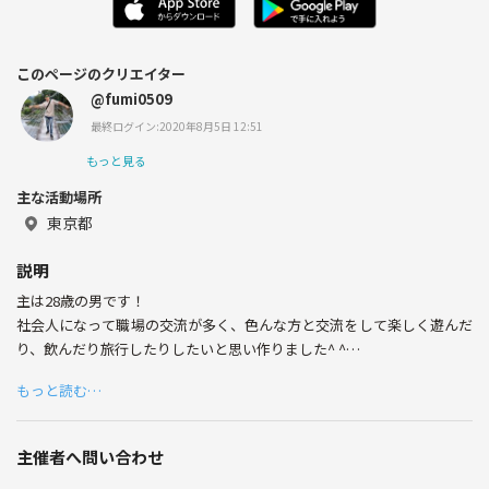
このページのクリエイター
@fumi0509
最終ログイン:2020年8月5日 12:51
もっと見る
主な活動場所
東京都
説明
主は28歳の男です！
社会人になって職場の交流が多く、色んな方と交流をして楽しく遊んだ
り、飲んだり旅行したりしたいと思い作りました^ ^
もっと読む…
最近はフットサルをみんなとしたり、集まってご飯を食べたりと交流し
ています！
少しでも興味あれば連絡ください😃👌
主催者へ問い合わせ