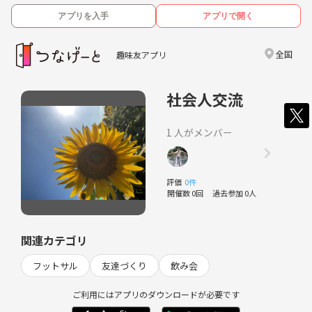
アプリを入手
アプリで開く
全国
趣味友アプリ
社会人交流
1 人がメンバー
評価
0件
開催数 0回
過去参加 0人
関連カテゴリ
フットサル
友達づくり
飲み会
ご利用にはアプリのダウンロードが必要です