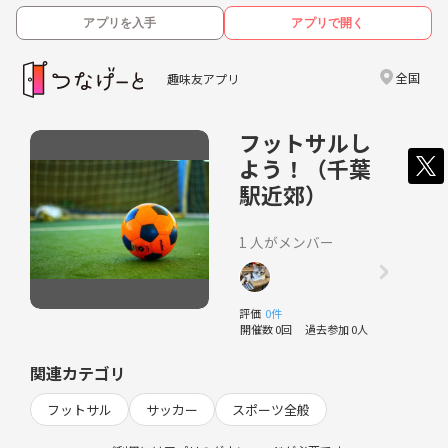
アプリを入手
アプリで開く
全国
趣味友アプリ
フットサルし
よう！（千葉
駅近郊）
1 人がメンバー
評価
0件
開催数 0回
過去参加 0人
関連カテゴリ
フットサル
サッカー
スポーツ全般