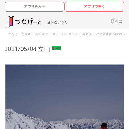
アプリを入手
アプリで開く
全国
趣味友アプリ
つなげーとTOP
お出かけ
登山・ハイキング
福岡県
星空登山部 Snow & R
2021/05/04 立山
公開