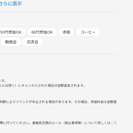
さらに表示
50代参加OK
60代参加OK
赤坂
コーヒー
勉強会
交流会
ー前
ます。
ンセルは除く）にキャンセルされた場合は全額返金されます。
判断によりイベントが中止される場合があります。その場合、参加料金は全額返
慎重に行ってください。連絡先交換のルール（禁止事項等）について詳しくは
こち