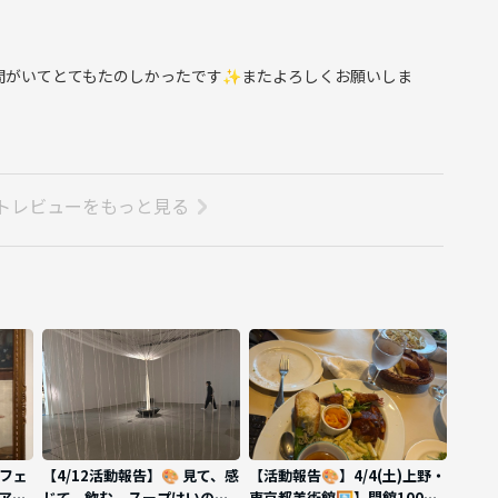
ーヒーミル（手動 or 電動）、ドリッパー＆ペーパーフィルタ
間がいてとてもたのしかったです✨またよろしくお願いしま
トレビューをもっと見る
カフェ
【4/12活動報告】🎨 見て、感
【活動報告🎨】4/4(土)上野・
アチ
じて、飲む。スープはいのち
東京都美術館🖼️】開館100周