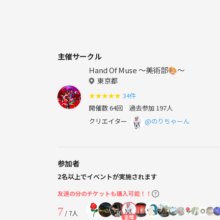
主催サークル
Hand Of Muse 〜美術部🎨〜
東京都
★
★
★
★
★
34件
開催数 64回
過去参加 197人
クリエイター
@のりちゃーん
参加者
2名以上でイベントが実施されます
友達の分のチケットも購入可能！！
7
/ 7人
主催