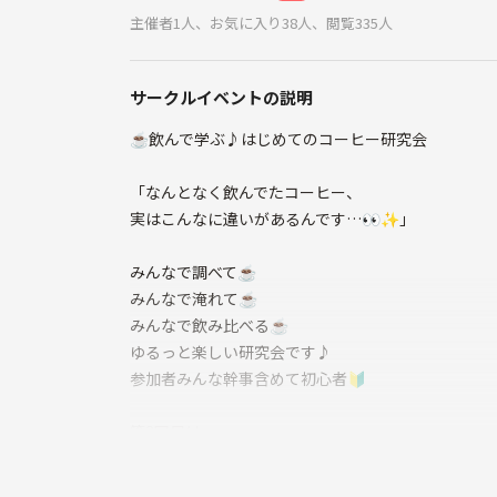
主催者1人、お気に入り38人、閲覧335人
サークルイベントの説明
☕️飲んで学ぶ♪はじめてのコーヒー研究会
「なんとなく飲んでたコーヒー、
実はこんなに違いがあるんです…👀✨」
みんなで調べて☕️
みんなで淹れて☕️
みんなで飲み比べる☕️
ゆるっと楽しい研究会です♪
参加者みんな幹事含めて初心者🔰
第2回目は
❶おんなじ豆のドリップでも淹れる人が変わると味