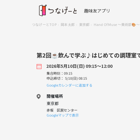
趣味友アプリ
つなげーとTOP
岡本太郎
東京都
Hand Of Muse 〜美術部🎨〜
第2回☕️飲んで学ぶ♪はじめての調理室
2026年5月10日(日) 09:15〜12:00
集合時刻：09:15
申込締切： 5/10(日) 08:15
Googleカレンダーに追加する
開催場所
東京都
赤坂 区民センター
Googleマップで表示