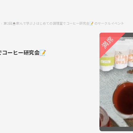
第2回☕️飲んで学ぶ♪はじめての調理室でコーヒー研究会📝 のサークルイベント
でコーヒー研究会📝