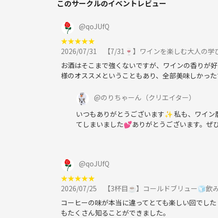
このサークルのイベントレビュー
🎫❷つなげーと利用料以外の費用がかかります。⇨当
@
qoJUfQ
🧑‍🍳 ❶ 調理室代や器具代 400円
★
★
★
★
★
☕️ ❷ コーヒー代・プチお菓子 400円
2026/07/31
【7/31🍷】ワインを楽しむ大人
※人数により費用前後します。前日には決定して費用
い。
お酒はそこまで強くないですが、ワインの香りが好
様のオススメということもあり、全部美味しかった
☕️今日のコーヒー情報
アンデス レセルバ/エクアドル やなかコーヒー
@
のりちゃーん
（クリエイター）
https://www.yanaka-coffeeten.com/product/strai
いつもありがとうございます✨ 私も、ワイン
てしまいました💕ありがとうございます。ぜ
💰3. 参加者について
今回は9名の予定です。
@
qoJUfQ
コーヒーや器具は幹事が事前準備します。
★
★
★
★
★
しかし、器具については、今回みんなのそれぞれの
2026/07/25
【3杯目☕️】コールドブリュー🧊飲
道具の持ち込みも可能です☺️
コーヒーの味が本当に違ってとても楽しい回でした
もたくさん知ることができました。
🧳持ち物