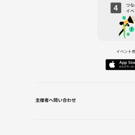
💬 11:15｜談話タイム &
インスタントのカフェインレスコーヒーを飲みながら
🧹11:45|片付け
🕛 12:00｜解散
イベント
💰2. 費用について
全部で2000円かかります。
主催者へ問い合わせ
🎫❶つなげーと参加チケットについて。
つなげーと初回参加者の方は1000円かかります。
・つなげーと利用料(初回)500円→【つなげーと】
・イベント参加費500円→【サークル】に支払われ
こちらは今後のサークル運営費として使わせていた