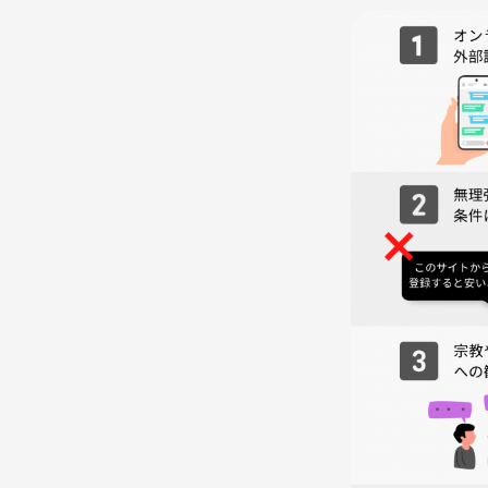
🔍研究テーマはこちら👇
・🌍 豆の違い（産地）
・🔥 焙煎度の違い
・⚙️ ひき方（粒度）の違い
・🫖 抽出器具・方法の違い
・🌡️ 湯温の違い
・⏱️ 抽出時間の違い
☕️ 10:15｜調理会（いよいよ実践！）
3〜4人で1組の班になる。
❶ 1種類のコーヒーを班で1人ずつドリップ
→80ml✖️3杯か60ml✖️4杯
❷ 同じ豆 × フレンチプレス
→ 抽出器具による味の違いを体験☕️
80mlずつ試飲。