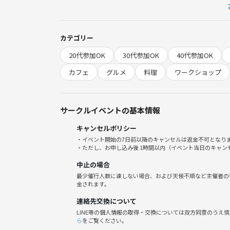
❷フレンチプレスだと同じ豆でも味が変わるのか。
を実験したいと思います‼︎☕️
カテゴリー
20代参加OK
30代参加OK
40代参加OK
カフェ
グルメ
料理
ワークショップ
☕️1. スケジュール & 場所 🗓️
📍集合場所 9:15 赤坂区民センター 1階エレベータ
サークルイベントの基本情報
※幹事は調理室の鍵をもらいに行きます🔑
キャンセルポリシー
・イベント開始の7日前以降のキャンセルは返金不可となり
🕙 9:20｜自己紹介&準備
・ただし、お申し込み後 1時間以内（イベント当日のキャ
まずは軽くごあいさつ〜☺️
中止の場合
最少催行人数に達しない場合、および天候不順など主催者の
📚 9:30｜学習会
金されます。
下のテーマから、
連絡先交換について
気になったものを1つ以上調べてきて
LINE等の個人情報の取得・交換については双方同意のうえ
みんなにシェアします✨
ら
をご覧ください。
※1人5分程度✖️9人