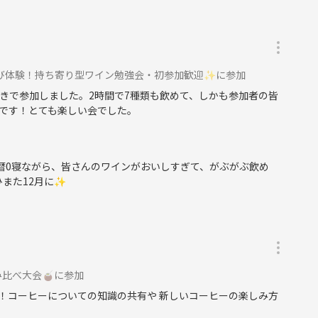
日支払い【800円前後】
の学び体験！持ち寄り型ワイン勉強会・初参加歓迎✨に参加
と内容をお伝えいたします。PayPayか現金でお支払いくださ
きで参加しました。2時間で7種類も飲めて、しかも参加者の皆
です！とても楽しい会でした。
ght/andes-reserva/
暦0寝ながら、皆さんのワインがおいしすぎて、がぶがぶ飲め
ひまた12月に✨
淹れ方で味が変わるのかを実験するため、普段自分が使っている
み比べ大会🧉に参加
！コーヒーについての知識の共有や 新しいコーヒーの楽しみ方