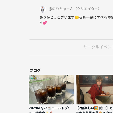
・ペン・メモ帳✏️(学習発表用参考資料)
@
のりちゃーん
（クリエイター）
・普段使っている用具でコーヒーを入れたい方は、コ
ありがとうございます😊私も一緒に学べる仲
ー＆ポットなどお持ちください。
す💕
・砂糖・ミルク（使いたい方はお持ちください）
ご不明点あればご連絡ください☺️
サークルイベン
ブログ
20296/7/25☕️コールドブリ
【2倍楽しい🖼️✖️🍽️】
ュー勉強会✨🍨
に集う芸術家展🎨＆クロ