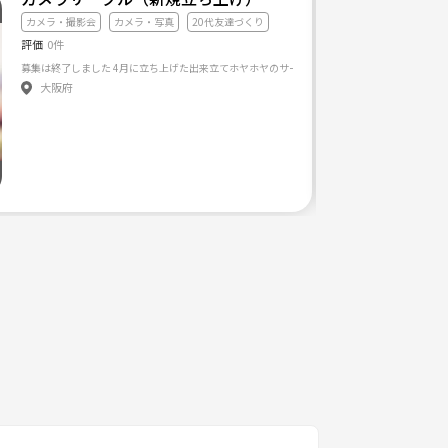
カメラ・撮影会
カメラ・写真
20代友達づくり
評価
0件
大阪府