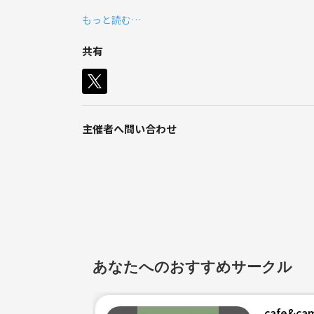
なぁと思ってサークルを作りました。
もっと読む…
(作ったばかりなのでほとんどが初対面なので1人参加
普段はLINEで情報のやり取りや、
共有
活動をしていけたらと思っています。
1からグループを作って
いきたいなと思っているので
一緒に撮影とかお出かけの
企画とかしてくれたら嬉しいです。
主催者へ問い合わせ
みんなでお休み合わせて
季節ごとにお花を撮りに行ったり
みんなで撮りあいっことか
映えなスポットでおそろコーデで集合写真とか
たまにはディズニーで簡単なミッキーコスとか
夏は浴衣でカメラ持って遊びに行ったり
そういう高校生のインスタで流行ってそうな
あなたへのおすすめサークル
ことできたら嬉しいです✨
（注:でも大人の集まりですw）
cafe&ca