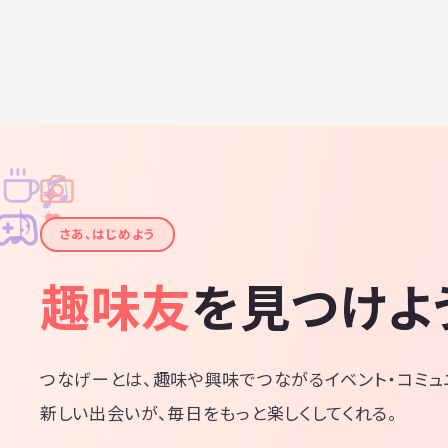
♫
✧
✦
✦
♪
✧
さあ、はじめよう
趣味友
を見つけよ
つなげーとは、趣味や興味でつながるイベント・コミュ
新しい出会いが、毎日をもっと楽しくしてくれる。