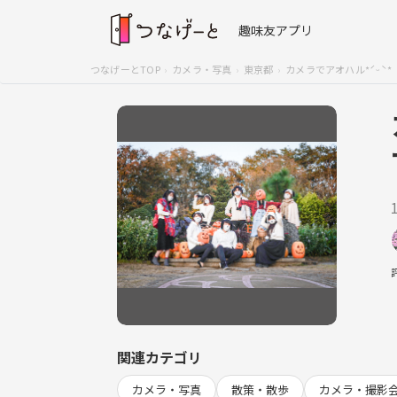
趣味友アプリ
つなげーとTOP
カメラ・写真
東京都
カメラでアオハル*ˊᵕˋ*（
関連カテゴリ
カメラ・写真
散策・散歩
カメラ・撮影