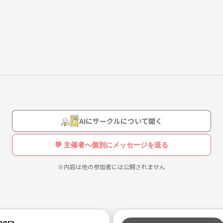
でも安心です☺️)
AIにサークルについて聞く
💬 主催者へ個別にメッセージを送る
※内容は他の参加者には公開されません
mera