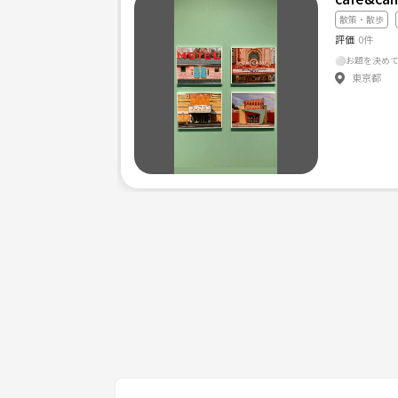
都内近郊はもちろん、
散策・散歩
日帰り旅行気分でいろんなところに
評価
0件
カメラを持って遊びに行ける友達募集です。
⚪︎お題を決め
東京都
写真撮るの好きならカメラの種類も問いませんので
コンパクトデジカメでも大丈夫です☺️
でも、
勧誘目的、出会い目的の方はお断りです！！
入会希望時には
大まかな年齢と性別をご記載ください。
《つなげーと上でのLINE IDの交換・聞き出す行為は禁止されてい