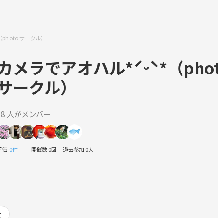
photo サークル）
カメラでアオハル*ˊᵕˋ*（phot
サークル）
18 人がメンバー
評価
0件
開催数 0回
過去参加 0人
会