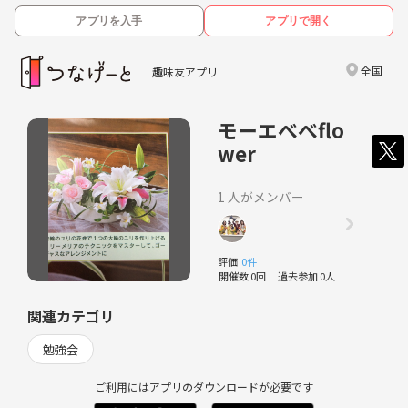
アプリを入手
アプリで開く
全国
趣味友アプリ
モーエべべflo
wer
1 人がメンバー
評価
0件
開催数 0回
過去参加 0人
関連カテゴリ
勉強会
ご利用にはアプリのダウンロードが必要です