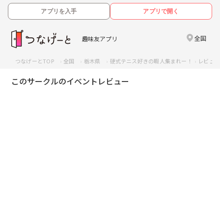
アプリを入手
アプリで開く
全国
趣味友アプリ
つなげーとTOP
全国
栃木県
硬式テニス好きの暇人集まれー！
レビュ
このサークルのイベントレビュー