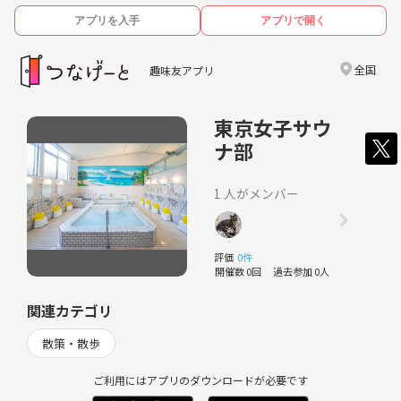
アプリを入手
アプリで開く
全国
趣味友アプリ
東京女子サウ
ナ部
1 人がメンバー
評価
0件
開催数 0回
過去参加 0人
関連カテゴリ
散策・散歩
ご利用にはアプリのダウンロードが必要です