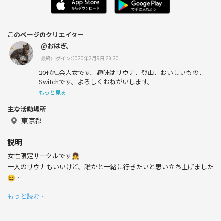
このページのクリエイター
@おはぎ。
最終ログイン:2020年2月9日 20:20
20代社会人女です。趣味はサウナ、登山、おいしいもの、
Switchです。よろしくおねがいします。
もっと見る
主な活動場所
東京都
説明
女性限定サークルです👧
一人のサウナもいいけど、誰かと一緒に行きたいと思い立ち上げました
😆
月に二回程度東京都内のサウナ施設に行ければなと思います😌♨️
もっと読む…
サウナ好きの方、一緒にサウナを楽しみましょう🎵