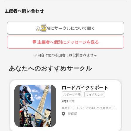
・競技志向ではない人。
・グルメライドや観光ライドがメインの人。
主催者へ問い合わせ
・朝練とかトレーニングとかしたくない人。
・“チーム”的なものはハードルが高い人。
AIにサークルについて聞く
・ロードバイク所有者（所有歴不問）
・男女問わず18歳〜40歳くらいまで
💬 主催者へ個別にメッセージを送る
・ライト、ヘルメットを装備・着用して参加できる方
※内容は他の参加者には公開されません
ご希望の方、いらっしゃいましたら、お気軽にご参加ください。
あなたへのおすすめサークル
みんなでロードバイクを楽しみましょう！！
ロードバイクサポート
スポーツ全般
サイクリング
評価
0件
東京都