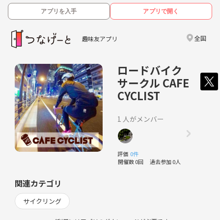
アプリを入手
アプリで開く
全国
趣味友アプリ
ロードバイク
サークル CAFE
CYCLIST
1 人がメンバー
評価
0件
開催数 0回
過去参加 0人
関連カテゴリ
サイクリング