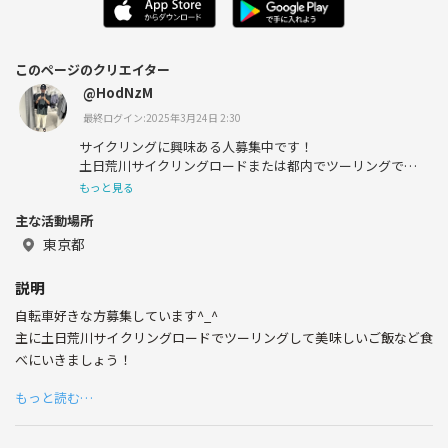
このページのクリエイター
@HodNzM
最終ログイン:2025年3月24日 2:30
サイクリングに興味ある人募集中です！
土日荒川サイクリングロードまたは都内でツーリングでき
る人募集中です^_^
もっと見る
飲み会なども好きなのでみんなでワイワイ楽しくやりまし
主な活動場所
ょう^_^
東京都
説明
自転車好きな方募集しています^_^
主に土日荒川サイクリングロードでツーリングして美味しいご飯など食
べにいきましょう！
もっと読む…