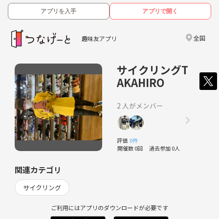
アプリを入手
アプリで開く
全国
趣味友アプリ
サイクリングT
AKAHIRO
2 人がメンバー
評価
0件
開催数 0回
過去参加 0人
関連カテゴリ
サイクリング
ご利用にはアプリのダウンロードが必要です