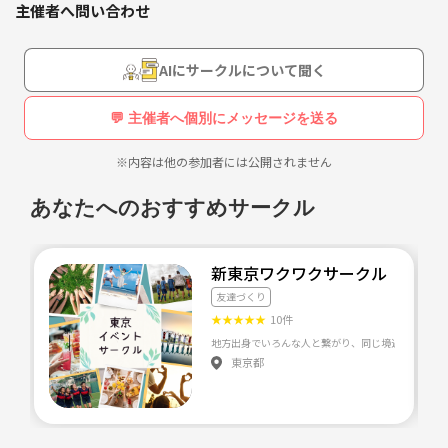
主催者へ問い合わせ
そんなINFJ仲間が欲しいと思い作ってみました！
集まったら盛り上がるのか、はたまたみんな話すの苦手で沈黙になるの
AIにサークルについて聞く
か…！
自身の辛いこととか、将来の不安とか…
💬 主催者へ個別にメッセージを送る
解決しなくとも共感し合える仲間が居るのは
心強いと思ったので、そんなINFJの方
※内容は他の参加者には公開されません
是非是非是非､､､語りましょ🥹
あなたへのおすすめサークル
新東京ワクワクサークル
友達づくり
★
★
★
★
★
10件
東京都