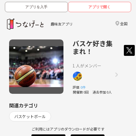
アプリを入手
アプリで開く
全国
趣味友アプリ
バスケ好き集
まれ！
1 人がメンバー
評価
0件
開催数 0回
過去参加 0人
関連カテゴリ
バスケットボール
ご利用にはアプリのダウンロードが必要です