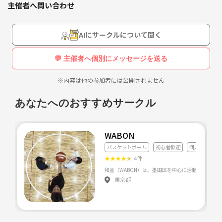
主催者へ問い合わせ
AIにサークルについて聞く
💬 主催者へ個別にメッセージを送る
※内容は他の参加者には公開されません
あなたへのおすすめサークル
WABON
バスケットボール
初心者歓迎
個人参加
★
★
★
★
★
4件
東京都