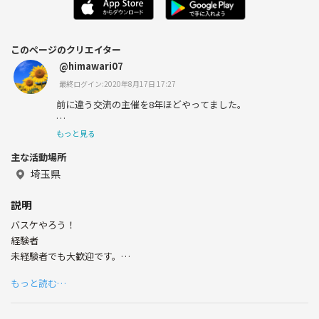
このページのクリエイター
@himawari07
最終ログイン:2020年8月17日 17:27
前に違う交流の主催を8年ほどやってました。
楽しい時間を皆さんとシェアすることが大好きです。宜し
もっと見る
くお願いしますー！
主な活動場所
埼玉県
説明
バスケやろう！
経験者
未経験者でも大歓迎です。
土日にバスケ部でバスケやりましょ！
もっと読む…