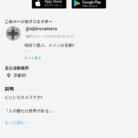
このページのクリエイター
@nijiirocamera
最終ログイン:2020年4月1日 18:31
地球で遊ぶ、メインは京都!!
放浪癖ありで、いろんなところに飛んでます!!
もっと見る
主な活動場所
京都府
カメラやアウトドアなど、
説明
いろんなことをやっていきたいな＊
にじいろカメラです!!
「人の数だけ世界がある」
同じ景色を見ても、写真は十人十色＊
もっと読む…
カメラを通じて、たくさんの出逢いやつながりが生まれ、
もっともっとカメラを好きになれたらうれしいです♡