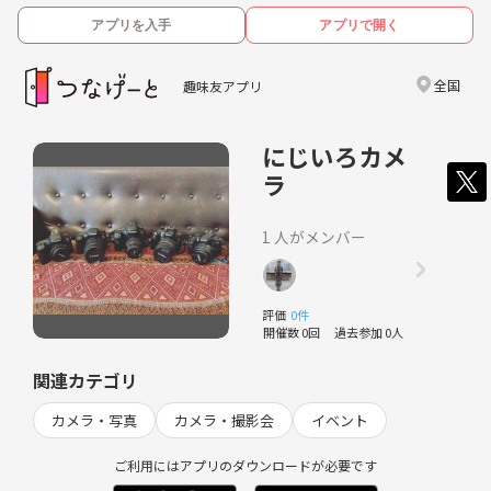
アプリを入手
アプリで開く
全国
趣味友アプリ
にじいろカメ
ラ
1 人がメンバー
評価
0件
開催数 0回
過去参加 0人
関連カテゴリ
カメラ・写真
カメラ・撮影会
イベント
ご利用にはアプリのダウンロードが必要です