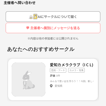
主催者へ問い合わせ
年に何度か遠出をしたり、
みんなで撮りためた写真を集めて、
AIにサークルについて聞く
写真展なども開催しています!!
💬 主催者へ個別にメッセージを送る
お気軽にご参加ください!!
※内容は他の参加者には公開されません
あなたへのおすすめサークル
愛知カメラクラブ（I C L)
芸術・アート
カメラ・写真
評価
0件
愛知県