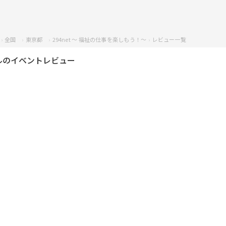
全国
東京都
294net 〜 福祉の仕事を楽しもう！〜
レビュー一覧
ルのイベントレビュー