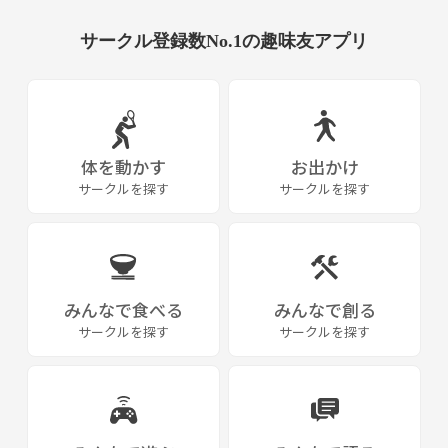
様にと、社会貢献の一貫としまして、個人ガイドでありながら、殆どを
主催者が負担するという採算度返しでの実経費の数分の一程度での会山
サークル登録数No.1の趣味友アプリ
行を開催して折ります。
そんな当会に参加して、安全に登山をしたい方、安全にスキルアップし
ていきたい方、気になる方は遠慮なく御参加・御連絡下さい。
体を動かす
お出かけ
サークルを探す
サークルを探す
みんなで食べる
みんなで創る
サークルを探す
サークルを探す