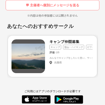
みなく動画として掲載しています。無償サービスの動画ですのでご遠慮
💬 主催者へ個別にメッセージを送る
なくご覧下さい。どういう感じで山行が行われているのかも分かり易い
かと思います。
※内容は他の参加者には公開されません
プロガイド主催となりますので、登山未経験の方や初心者の方でも安心
あなたへのおすすめサークル
して参加でき、登山未経験から上級者の方でも安全に無理なくスキルア
ップできる山行プログラムを作成するなどガイドならではのサポート力
の高さにも定評があります。更に順調に上達して行けば上級山行に参加
キャンプ仲間募集
できる様になるチャンスもあります。山行予定の中には初心者日帰りか
キャンプ
登山・ハイキング
ピクニック
ら初級、中級、小屋泊、テント泊、上級、超上級山行など沢山計画され
評価
0件
ていますので初心者から上級者まで楽しめる山行イベント・ツアー内容
みんなでキャンプをしたいと思い、サークルを作りまし
となっています。
兵庫県
この度は、昨今問題になっております安易に山に入る方が多く、初心者
の1人登山やガイドトレーニングを受けてない主催者や素人ガイドによ
る重大事故が多発し、遭難者も年々と増え、実際に去年(2022年度)の遭
難者が3506人とおととしの431人増と過去最高となるなど大きな社会問
題になっている事に対し、多くのガイド経験とガイド資格を有したプロ
ご利用にはアプリのダウンロードが必要です
ガイドである当方が貢献できる事はないかと、安全安心を確保しつつ、
多くの方々に山の素晴らしさを御体験頂き、楽しみを供給、共有出来る