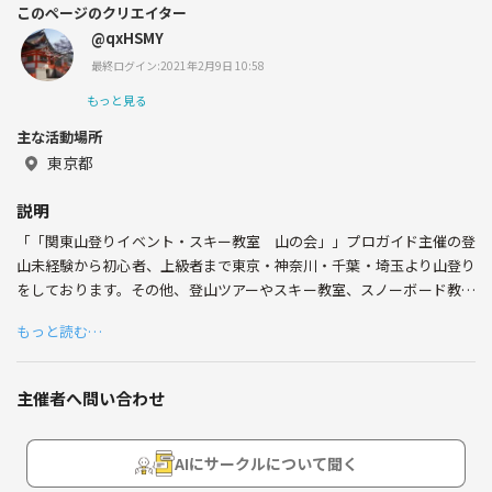
このページのクリエイター
@qxHSMY
最終ログイン:2021年2月9日 10:58
もっと見る
主な活動場所
東京都
説明
「「関東山登りイベント・スキー教室 山の会」」プロガイド主催の登
山未経験から初心者、上級者まで東京・神奈川・千葉・埼玉より山登り
をしております。その他、登山ツアーやスキー教室、スノーボード教室
も企画しております。四季に渡り皆様を案内しており、20年以上の運営
もっと読む…
にて500イベント以上、のべ2000人以上の参加者に好評を頂いておりま
す。
主催者へ問い合わせ
普段の山行模様は会のHPの他、参加者の記念として
毎回編集に数十時間の時間をかけ動画をユーチューブにアップしてあり
ます。
AIにサークルについて聞く
その他、通常参加しないと教えて貰えない様な登山技術に関しても惜し