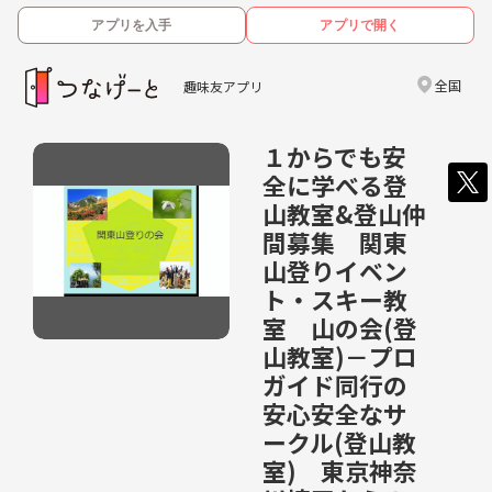
アプリを入手
アプリで開く
全国
趣味友アプリ
１からでも安
全に学べる登
山教室&登山仲
間募集 関東
山登りイベン
ト・スキー教
室 山の会(登
山教室)－プロ
ガイド同行の
安心安全なサ
ークル(登山教
室) 東京神奈