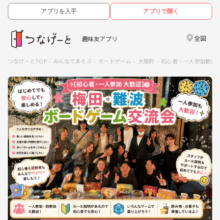
アプリを入手
アプリで開く
全国
趣味友アプリ
つなげーとTOP
みんなであそぶ
ボードゲーム
大阪府
初心者・一人参加歓迎