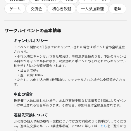
遊んでみたいボードゲームがあれば、持ち込みもOKです🎲✨
みんなで笑って楽しめる、居心地の良いコミュニティを目指していま
ゲーム
交流会
初心者歓迎
一人参加歓迎
趣味
す！
📍途中参加・途中退出OK！
サークルイベントの基本情報
【会場】
大阪府大阪市中央区平野町4-5-10 山内ビル
キャンセルポリシー
・イベント開始の7日前までにキャンセルされた場合はポイント含め全額返金
されます。
💰参加費：1000円
・それ以降にキャンセルされた場合は、事前決済金額のうち、下記のキャンセ
🍕お菓子&飲み物に関してはこちらで準備してます！
ル料率がキャンセル料になり、決済金額とポイントのそれぞれからキャンセル
※持ち込みも可能です。
料を差し引いた金額が返金されます。
・当日まで0%
・翌日以降: 100%
「ちょっと気になる！」くらいの気持ちで大丈夫です😊
・ただし、お申し込み後 1時間以内にキャンセルされた場合は全額返金されま
す。
ぜひ一緒に楽しい時間を過ごしましょう！
中止の場合
最少催行人数に達しない場合、および天候不順など主催者の判断によりイベン
トが中止される場合があります。その場合、参加料金は全額返金されます。
連絡先交換について
LINE等の個人情報の取得・交換については双方同意のうえ慎重に行ってくださ
い。連絡先交換のルール（禁止事項等）について詳しくは
こちら
をご覧くださ
い。