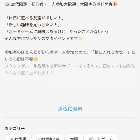
🎲 20代限定｜初心者・一人参加大歓迎！大阪ゆるボドゲ会🎉
「休日に遊べる友達がほしい！」
「新しい趣味を見つけたい！」
「ボードゲームに興味はあるけど、やったことがない…」
そんな方にぴったりの交流イベントです✨
参加者のほとんどが初心者や一人参加なので、「輪に入れるかな…」と
いう心配は不要😊
スタッフがルール説明や交流のサポートをするので、初めてでも自然と
みんなで盛り上がれます！
🌟 こんな方におすすめ
・新しい友達や遊び仲間を作りたい！
・休日をもっと充実させたい！
・ボードゲームを始めてみたい！
さらに表示
・気軽に参加できるコミュニティを探している！
ゲームは初心者向けのものからスタートするので、経験がなくても大丈
夫🙆‍♂️
カテゴリー
もちろん経験者の方も大歓迎！
20代限定
20代参加OK
大阪
ボードゲーム