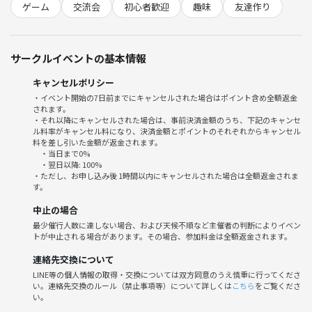
みんなで笑って楽しめる、居心地の良いコミュニティを目指していま
ゲーム
交流会
初心者歓迎
趣味
友達作り
す！
📍途中参加・途中退出OK！
サークルイベントの基本情報
【会場】
大阪府大阪市中央区平野町4-5-10 山内ビル
キャンセルポリシー
・イベント開始の7日前までにキャンセルされた場合はポイント含め全額返金
されます。
💰参加費：1000円
・それ以降にキャンセルされた場合は、事前決済金額のうち、下記のキャンセ
🍕お菓子&飲み物に関してはこちらで準備してます！
ル料率がキャンセル料になり、決済金額とポイントのそれぞれからキャンセル
※持ち込みも可能です。
料を差し引いた金額が返金されます。
・当日まで0%
・翌日以降: 100%
「ちょっと気になる！」くらいの気持ちで大丈夫です😊
・ただし、お申し込み後 1時間以内にキャンセルされた場合は全額返金されま
す。
ぜひ一緒に楽しい時間を過ごしましょう！
中止の場合
最少催行人数に達しない場合、および天候不順など主催者の判断によりイベン
トが中止される場合があります。その場合、参加料金は全額返金されます。
連絡先交換について
LINE等の個人情報の取得・交換については双方同意のうえ慎重に行ってくださ
い。連絡先交換のルール（禁止事項等）について詳しくは
こちら
をご覧くださ
い。