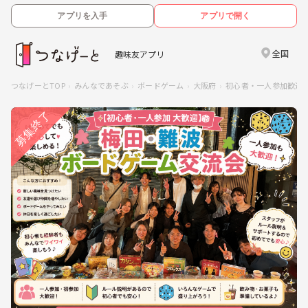
アプリを入手
アプリで開く
全国
趣味友アプリ
つなげーとTOP
みんなであそぶ
ボードゲーム
大阪府
初心者・一人参加歓迎