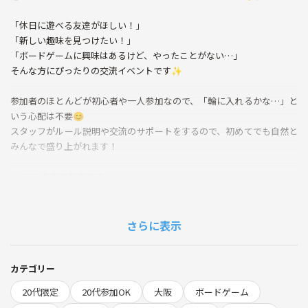
「休日に遊べる友達がほしい！」
「新しい趣味を見つけたい！」
「ボードゲームに興味はあるけど、やったことがない…」
そんな方にぴったりの交流イベントです✨
参加者のほとんどが初心者や一人参加なので、「輪に入れるかな…」と
いう心配は不要😊
スタッフがルール説明や交流のサポートをするので、初めてでも自然と
みんなで盛り上がれます！
🌟 こんな方におすすめ
・新しい友達や遊び仲間を作りたい！
・休日をもっと充実させたい！
・ボードゲームを始めてみたい！
さらに表示
・気軽に参加できるコミュニティを探している！
ゲームは初心者向けのものからスタートするので、経験がなくても大丈
夫🙆‍♂️
カテゴリー
もちろん経験者の方も大歓迎！
20代限定
20代参加OK
大阪
ボードゲーム
遊んでみたいボードゲームがあれば、持ち込みもOKです🎲✨