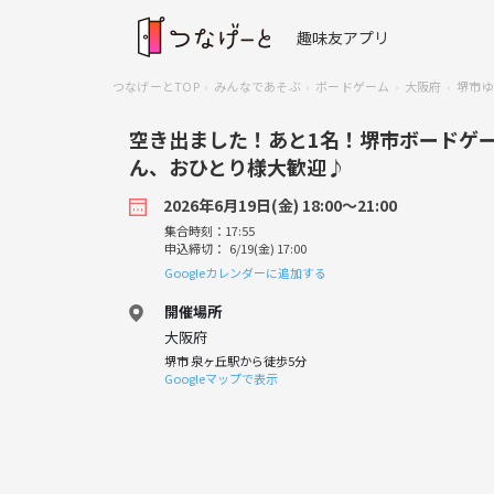
趣味友アプリ
つなげーとTOP
みんなであそぶ
ボードゲーム
大阪府
堺市ゆ
空き出ました！あと1名！堺市ボードゲ
ん、おひとり様大歓迎♪
2026年6月19日(金) 18:00〜21:00
集合時刻：17:55
申込締切： 6/19(金) 17:00
Googleカレンダーに追加する
開催場所
大阪府
堺市 泉ヶ丘駅から徒歩5分
Googleマップで表示