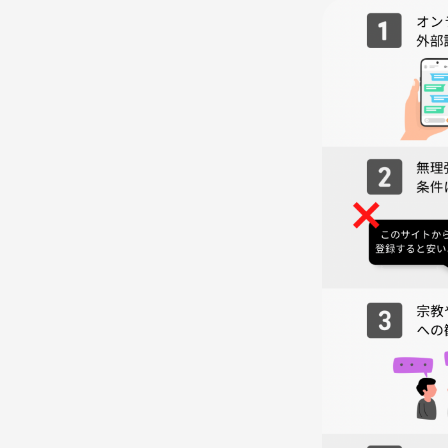
●飲食について
飲み物はフタ付きのペットボトルでお願いします。
お食事は食べカスが床にこぼれないようご配慮お願
アルコール飲料の持ち込みは禁止です。
●ルール&マナー
経験差や年齢差等関係なく思いやりのある丁寧な言
過度に大声で叫ぶ行為は近隣へ迷惑がかかりますの
使用するボードゲームは大切に扱ってください。
清潔感のある身だしなみや香りの配慮をお願いいた
みんなが気持ちよく楽しめるようにご協力をお願い
●禁止行為
宗教、ビジネス等のしつこい勧誘や営業行為
セクハラやストーカー、暴言暴力等の迷惑行為