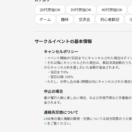
6/19(金)18:00〜21:00 ※受付17:30〜
20代参加OK
30代参加OK
40代参加OK
途中参加、途中退室OK
ゲーム
趣味
交流会
初心者歓迎
●参加費
つなげーとの決済と別途1000円
※現地で現金支払いお願いします。
サークルイベントの基本情報
キャンセルポリシー
●対象年齢
・イベント開始の7日前までにキャンセルされた場合はポイ
18歳以上
・それ以降にキャンセルされた場合は、事前決済金額のうち
からキャンセル料を差し引いた金額が返金されます。
・当日まで0%
●定員
・翌日以降: 100%
6名
・ただし、お申し込み後 1時間以内にキャンセルされた場合
中止の場合
●開催場所
最少催行人数に達しない場合、および天候不順など主催者の
堺市南区 南海泉北線泉ヶ丘駅から徒歩5分のレンタ
金されます。
※詳細は申込後にご連絡いたします。
連絡先交換について
LINE等の個人情報の取得・交換については双方同意のうえ
🚃南海泉北線 泉ヶ丘駅から徒歩5分
ら
をご覧ください。
🚗専用駐車場あり