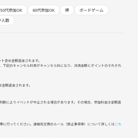
50代参加OK
60代参加OK
堺
ボードゲーム
少人数
ント含め全額返金されます。
、下記のキャンセル料率がキャンセル料になり、決済金額とポイントのそれぞれ
は全額返金されます。
判断によりイベントが中止される場合があります。その場合、参加料金は全額返
ルスペース
慎重に行ってください。連絡先交換のルール（禁止事項等）について詳しくは
こち