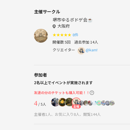
主催サークル
堺市ゆるボドゲ会☕️
大阪府
★
★
★
★
★
8件
開催数 5回
過去参加 14人
クリエイター
@kam!
参加者
2名以上でイベントが実施されます
友達の分のチケットも購入可能！！
4
/ 5人
主催
主催者1人、お気に入り8人、閲覧144人