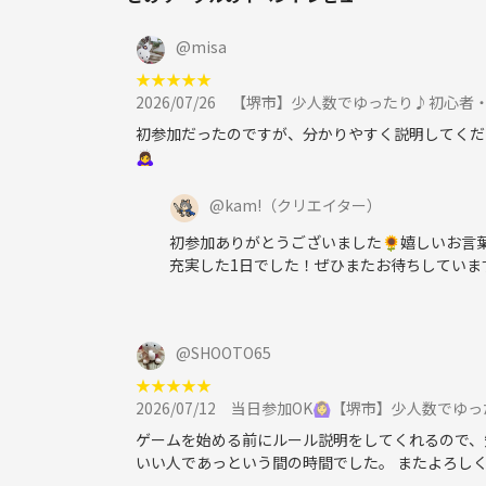
@
misa
★
★
★
★
★
2026/07/26
【堺市】少人数でゆったり♪初心者
初参加だったのですが、分かりやすく説明してくだ
🙇‍♀️
@
kam!
（クリエイター）
初参加ありがとうございました🌻嬉しいお言
充実した1日でした！ぜひまたお待ちしていま
@
SHOOTO65
★
★
★
★
★
2026/07/12
当日参加OK🙆‍♀️【堺市】少人数
ゲームを始める前にルール説明をしてくれるので、
いい人であっという間の時間でした。 またよろしく