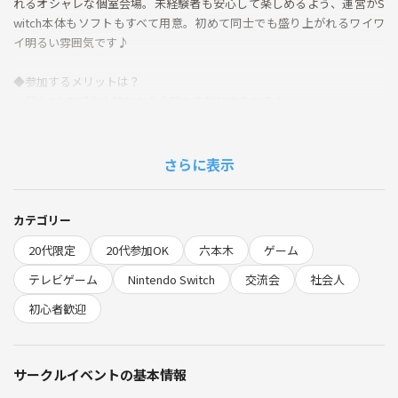
れるオシャレな個室会場。未経験者も安心して楽しめるよう、運営がS
witch本体もソフトもすべて用意。初めて同士でも盛り上がれるワイワ
イ明るい雰囲気です♪
◆参加するメリットは？
・最大4人の超少人数だから会話も自然に生まれる！
・参加者の7割以上がおひとり参加！仲間がつくりやすい
・手ぶらでOK、道に迷いにくい駅チカ会場
・Switch初心者や対戦苦手でも協力プレイ中心で安心
さらに表示
・社会人同士の新しい友達ができる
・ゲーム選びや自己紹介も運営がしっかりフォロー
カテゴリー
◆当日の流れ
20代限定
20代参加OK
六本木
ゲーム
・14:00 六本木駅近の会場集合
・14:10 自己紹介＆ゲームタイトル決め（桃鉄やマリオパーティ！）
テレビゲーム
Nintendo Switch
交流会
社会人
・14:20 ルール説明＆操作サポート
初心者歓迎
・14:30 ゲーム開始♪
・17:50 イベント終了＆みんなで片付け
・18:00 解散（希望者でご飯もOK）
サークルイベントの基本情報
持ち物