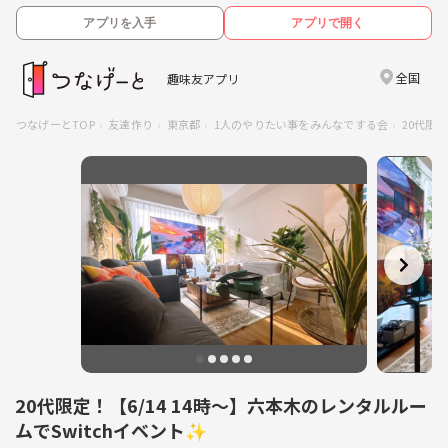
アプリを入手
アプリで開く
全国
趣味友アプリ
つなげーとTOP
友達作り
東京都
1人のやりたい事をみんなでする会
20代限
20代限定！【6/14 14時〜】六本木のレンタルルー
ムでSwitchイベント✨