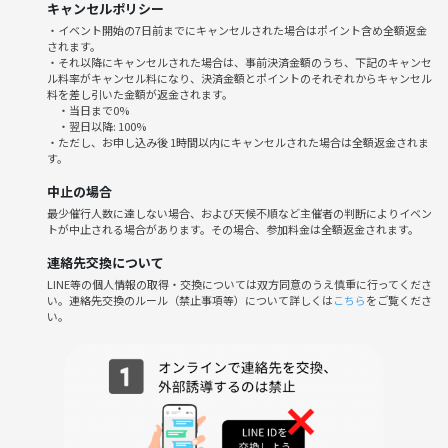
キャンセルポリシー
お菓子を用意する予定ですが食べたいお菓子などあれば持ってきて下さ
・イベント開始の7日前までにキャンセルされた場合はポイント含め全額返金
い。
されます。
飲み物
・それ以降にキャンセルされた場合は、事前決済金額のうち、下記のキャンセ
ル料率がキャンセル料になり、決済金額とポイントのそれぞれからキャンセル
料を差し引いた金額が返金されます。
・当日まで0%
当日の注意事項
・翌日以降: 100%
・ただし、お申し込み後 1時間以内にキャンセルされた場合は全額返金されま
当日までに参加者の方に開催場所の詳細をお伝えします。
す。
レンタルルームなので汚したり物を壊さないように注意して下さい。
中止の場合
靴を脱いで上がってもらうため、靴下の着用をお願いいたします。
最少催行人数に達しない場合、および天候不順など主催者の判断によりイベン
トが中止される場合があります。その場合、参加料金は全額返金されます。
🌱サークルの雰囲気
・20代限定Switch好きがゆるっと集まる、落ち着いた雰囲気です。
連絡先交換について
・ほとんどの方が初参加＆おひとり参加！スタッフがサポート＆ゲーム
LINE等の個人情報の取得・交換については双方同意のうえ慎重に行ってくださ
い。連絡先交換のルール（禁止事項等）について詳しくは
こちら
をご覧くださ
説明も丁寧なので初めてでも安心。
い。
・貸切個室で人目を気にせず盛り上がれる＆スナップも自由（※無許可
SNS投稿は禁止）
・「新しい出会い」「マンネリ解消」「ストレスリリース」ぜんぶこの
1日で！
⚠️注意事項⚠️