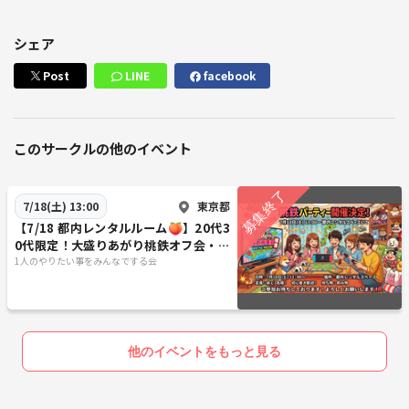
シェア
Post
LINE
facebook
このサークルの他のイベント
東京都
7/18(土) 13:00
【7/18 都内レンタルルーム🍑】20代3
0代限定！大盛りあがり桃鉄オフ会・初
心者大歓迎🎲満席注意
1人のやりたい事をみんなでする会
他のイベントをもっと見る