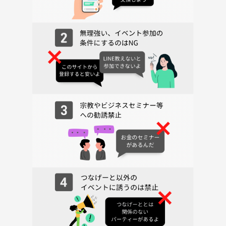
下記の行為はご遠慮ください。
・勧誘・営業・告知・引き抜き・暴言など
・過度なナンパ行為や迷惑行為
・開催内容や風景写真、動画のSNS等への無許可投稿
サークルやイベントの輪を乱す行動をする方、運営側の指示に従ってい
ただけない方や運営側が参加者様としてふさわしくないと判断した方
は、参加をお断りする場合がございます。
週末は六本木の静かな場所で“みんなでゲーム”を思いっきり楽しみませ
んか？あなたの新しい体験、ここで始まります。お気軽にご参加くださ
い！🎮✨