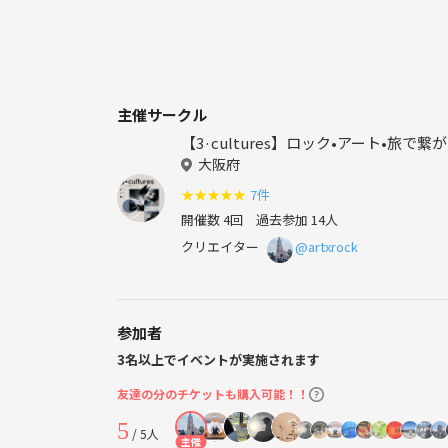
主催サークル
【3·cultures】ロック•アート•旅で繋
大阪府
★
★
★
★
★
7件
開催数 4回
過去参加 14人
クリエイター
@artxrock
参加者
3名以上でイベントが実施されます
友達の分のチケットも購入可能！！
5
/ 5人
主催