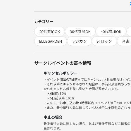
🔹 参加費：500円 ＋各自の飲食代実費
※サークル初参加の方は上記の参加費に加えて、初回
カテゴリー
📅 当日の流れ
20代参加OK
30代参加OK
40代参加OK
19:00 〜 19:15 ｜ 自己紹介
19:15 〜 19:45 ｜ トークテーマ①
ELLEGARDEN
アジカン
邦ロック
音楽
19:45 〜 20:15 ｜ トークテーマ②
20:15 〜 21:00 ｜ フリートーク・解散
サークルイベントの基本情報
⚠️ 注意事項
キャンセルポリシー
ビジネス、宗教等の各種勧誘、ナンパ目的の参加は
・イベント開始の7日前までにキャンセルされた場合はポイ
他人の趣味や価値観を否定せず、フラットに楽しめ
・それ以降にキャンセルされた場合は、事前決済金額のうち
からキャンセル料を差し引いた金額が返金されます。
・6日前: 30%
・5日前以降: 100%
・ただし、お申し込み後 1時間以内（イベント当日のキャ
・また、最小催行人数に達していない場合は全額返金されま
中止の場合
最少催行人数に達しない場合、および天候不順など主催者の
金されます。