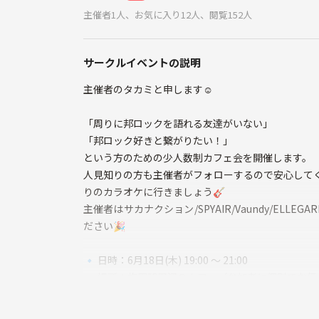
主催者1人、お気に入り12人、閲覧152人
サークルイベントの説明
主催者のタカミと申します☺️
「周りに邦ロックを語れる友達がいない」
「邦ロック好きと繋がりたい！」
という方のための少人数制カフェ会を開催します。
人見知りの方も主催者がフォローするので安心して
りのカラオケに行きましょう🎸
主催者はサカナクション/SPYAIR/Vaundy/ELL
ださい🎉
🔹 日時：6月18日(木) 19:00 〜 21:00
🔹 場所：梅田駅周辺のカフェ（参加者に個別でお
🔹 対象：20代後半〜40歳まで
🔹 定員：5名（少人数開催）