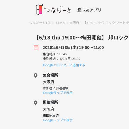
趣味友アプリ
つなげーとTOP
ロック
大阪府
【3·cultures】ロック•アート
【6/18 thu 19:00〜梅田開催】 邦
2026年6月18日(木) 19:00〜21:00
集合時刻：18:45
申込締切： 6/14(日) 23:00
Googleカレンダーに追加する
集合場所
大阪府
参加者に別途連絡
Googleマップで表示
開催場所
大阪府
梅田駅周辺
Googleマップで表示