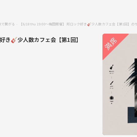
•旅で繋がる
【6/18 thu 19:00〜梅田開催】 邦ロック好き🎸少人数カフェ会【第1回】
ロック好き🎸少人数カフェ会【第1回】