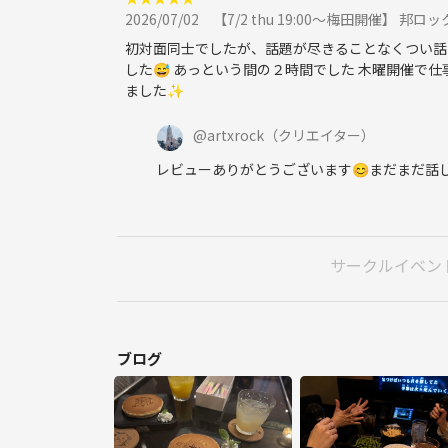
2026/07/02
【7/2 thu 19:00〜梅田開催】
初対面同士でしたが、話題が尽きることなくつい話
した😅 あっという間の２時間でした 木曜開催で
ました✨
@
artxrock
（クリエイター）
レビューありがとうございます😊まだまだ話
サークルイベン
ブログ