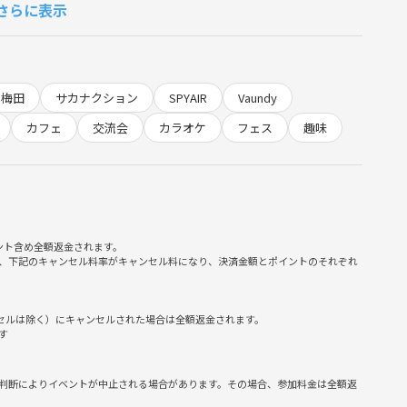
さらに表示
のみシステム手数料（500円）が別途必要です※
梅田
サカナクション
SPYAIR
Vaundy
カフェ
交流会
カラオケ
フェス
趣味
固くお断りします。
ント含め全額返金されます。
る方のみご参加ください。
、下記のキャンセル料率がキャンセル料になり、決済金額とポイントのそれぞれ
ンセルは除く）にキャンセルされた場合は全額返金されます。
す
判断によりイベントが中止される場合があります。その場合、参加料金は全額返