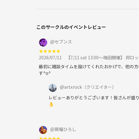
このサークルのイベントレビュー
@
セブンス
★
★
★
★
★
2026/07/11
【7/11 sat 13:00〜梅田開催】
最初に雑談タイムを設けてくれたおかげで、他の方
す^o^
@
artxrock
（クリエイター）
レビューありがとうございます！皆さんが盛
👌
@
肩幅ひろし
★
★
★
★
★