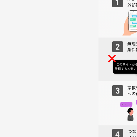
【集合場所】
原宿門の時計塔にて集合
〔スケジュール〕
パークへ移動
ヨガレッスン
瞑想
難度レベル ⭐︎
どなた様でもお気軽にご参加いただけます♪
持ち物
* ヨガマット
* レジャーシート
（ヨガマットが汚れてしまう可能性があるのでご持
* 水分補給用のお飲み物
* 日焼け止め（必要に応じて）