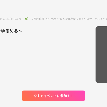
じるヨガをしよう
🌿そよ風の瞑想 Park Yoga 〜心と身体をゆるめる〜のサークルイベ
体をゆるめる〜
今すぐイベントに参加！！