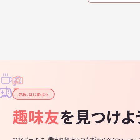
♫
✧
✦
✦
♪
✧
さあ、はじめよう
趣味友
を見つけよ
つなげーとは、趣味や興味でつながるイベント・コミュ