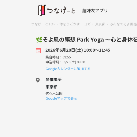
趣味友アプリ
つなげーとTOP
体をうごかす
ヨガ
東京都
みんなでそよ風感
🌿そよ風の瞑想 Park Yoga 〜心と身
2026年6月20日(土) 10:00〜11:45
集合時刻：09:55
申込締切： 6/20(土) 09:00
Googleカレンダーに追加する
開催場所
東京都
代々木公園
Googleマップで表示