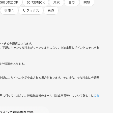
50代参加OK
60代参加OK
東京
ヨガ
瞑想
交流会
リラックス
自然
ント含め全額返金されます。
、下記のキャンセル料率がキャンセル料になり、決済金額とポイントのそれぞれ
は全額返金されます。
判断によりイベントが中止される場合があります。その場合、参加料金は全額返
慎重に行ってください。連絡先交換のルール（禁止事項等）について詳しくは
こち