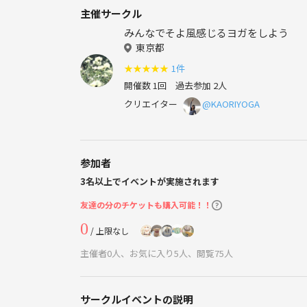
主催サークル
みんなでそよ風感じるヨガをしよう
東京都
★
★
★
★
★
1件
開催数 1回
過去参加 2人
クリエイター
@KAORIYOGA
参加者
3名以上でイベントが実施されます
友達の分のチケットも購入可能！！
0
/ 上限なし
主催者0人、お気に入り5人、閲覧75人
サークルイベントの説明