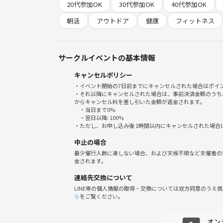
20代参加OK
30代参加OK
40代参加OK
✔︎ 朝活を始めたい
✔︎ 瞑想やヨガに興味がある
朝活
アウトドア
健康
フィットネス
✔︎ 自然が好き
✔︎ 新しい交流を楽しみたい
サークルイベントの基本情報
瞑想で期待できること
キャンセルポリシー
・イベント開始の7日前までにキャンセルされた場合はポイ
🌿 気持ちが落ち着く
・それ以降にキャンセルされた場合は、事前決済金額のうち
🌿 頭がスッキリする
からキャンセル料を差し引いた金額が返金されます。
・当日まで0%
🌿 睡眠の質向上サポート
・翌日以降: 100%
🌿 自律神経を整えるサポート
・ただし、お申し込み後 1時間以内にキャンセルされた場合
中止の場合
初心者・おひとり参加大歓迎🌸
最少催行人数に達しない場合、および天候不順など主催者の
一緒に、心地よい朝時間を過ごしましょう♪
金されます。
連絡先交換について
LINE等の個人情報の取得・交換については双方同意のうえ
【開催場所】
ら
をご覧ください。
代々木公園の中の「パノラマ広場」にて開催。