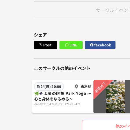
サークルイベン
シェア
Post
LINE
facebook
このサークルの他のイベント
東京都
5/24(日) 10:00
🌿そよ風の瞑想 Park Yoga 〜
心と身体をゆるめる〜
みんなでそよ風感じるヨガをしよう
他のイ