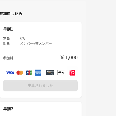
参加申し込み
早割1
定員
5名
対象
メンバー+非メンバー
￥1,000
参加料
中止されました
早割2