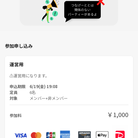
していきたいです。
☘️ こんな方におすすめ！
まずは気軽にDJ機材を触ってみたい方
音楽について熱く語り合いたい方
音楽を通じて新しい友達を作りたい方
参加申し込み
⚠️ 注意事項・参加ルール
皆さんが安心して楽しめるサークル運営のため、以下のルールを設けて
運営用
おります。
禁止行為：直前キャンセル、過度なナンパ、他イベントやビジネス・宗
⚠️運営用になります。
教への勧誘行為は一切お断りします。
プライバシー：イベントの様子（写真・動画）を無許可でSNS等へ投稿
申込期限 6/19(金) 19:08
定員
6名
する行為はご遠慮ください。
対象
メンバー+非メンバー
※イベントの雰囲気を著しく壊す行動をされる方や、運営の指示に従っ
ていただけない場合は、その場で参加をお断り（退場）いただく場合が
ございます。
￥1,000
参加料
皆さんと一緒に最高の音楽の時間を過ごせることを、心より楽しみにし
ています🎵