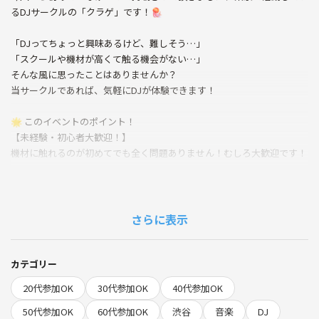
るDJサークルの「クラゲ」です！🪼
「DJってちょっと興味あるけど、難しそう…」
「スクールや機材が高くて触る機会がない…」
そんな風に思ったことはありませんか？
当サークルであれば、気軽にDJが体験できます！
🌟 このイベントのポイント！
【未経験・初心者大歓迎！】
機材に触れるのが初めてでも全く問題ありません！むしろ大歓迎です！
【元プロが徹底サポート】
都内の様々な有名クラブでプレイしていた元プロDJが、スタジオを借り
て1から丁寧に教えます！
さらに表示
【スクールより圧倒的にお得！】
本格的なスクールだと1回1万円ほどかかりますが、ここは音楽好きが気
カテゴリー
楽に集まる場所。敷居も価格もグッと下げて、本物の環境を用意してい
20代参加OK
30代参加OK
40代参加OK
ます！
50代参加OK
60代参加OK
渋谷
音楽
DJ