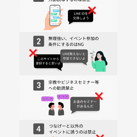
💼 当日の持ち物
手ぶらでOKです！
任意：ご自身のUSBメモリ、ヘッドホン（お持ちの方のみで大丈夫で
す）
🗓 開催概要
【日時】6月28日（日）13:30〜15:30
【場所】渋谷駅から徒歩7分ほどのスタジオ
（※詳細な場所は参加確定者の方にメッセージでお送りします）
【料金】参加料：2,500円
（つなげーと手数料 1,000円 ＋ 現地スタジオ代 1,500円）
※飲み物はご自身で用意してください。（近くにコンビニはございま
す）
💡 サークルの雰囲気
初参加の方が半分以上です！
男女比は6:4〜7:3くらいです☺️
一人参加の方がほとんどですので、安心して飛び込んできてください！
また、メンバーが増えてきましたら、クラブやバーを貸し切ってお披露
目会含めたイベントやBBQやテニスやスノボなどDJ関係ない企画も検討