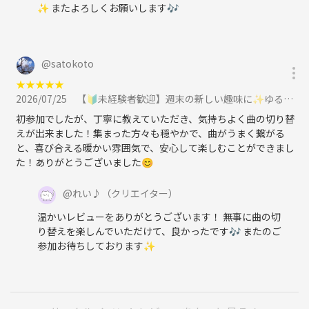
✨ またよろしくお願いします🎶
@
satokoto
★
★
★
★
★
2026/07/25
【🔰未経験者歓迎】週末の新しい趣味に✨ゆるっとDJ体験【渋谷】に参加
初参加でしたが、丁寧に教えていただき、気持ちよく曲の切り替
えが出来ました！集まった方々も穏やかで、曲がうまく繋がる
と、喜び合える暖かい雰囲気で、安心して楽しむことができまし
た！ありがとうございました😊
@
れい♪
（クリエイター）
温かいレビューをありがとうございます！ 無事に曲の切
り替えを楽しんでいただけて、良かったです🎶 またのご
参加お待ちしております✨️