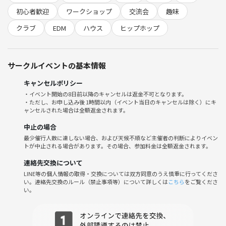
◆当日の流れ
初心者歓迎
ワークショップ
交流会
趣味
現地集合
↓
クラブ
EDM
ハウス
ヒップホップ
簡単に自己紹介
↓
DJの操作方法説明（約20分）
サークルイベントの基本情報
↓
1人ずつDJ体験（1人あたり約7〜20分 ※参加人数で変動）
キャンセルポリシー
↓
・イベント開始の8日前以降のキャンセルは返金不可となります。
・ただし、お申し込み後 1時間以内（イベント当日のキャンセルは除く）にキ
休憩、雑談、フリーのDJタイム
ャンセルされた場合は全額返金されます。
↓
現地解散
中止の場合
（※自由参加で二次会もあります🍻）
最少催行人数に達しない場合、および天候不順など主催者の判断によりイベン
トが中止される場合があります。その場合、参加料金は全額返金されます。
🎵 音楽ジャンル
連絡先交換について
オールジャンルOKです！（アニソン、EDM、ヒップホップ、ハウス
LINE等の個人情報の取得・交換については双方同意のうえ慎重に行ってくださ
等）
い。連絡先交換のルール（禁止事項等）について詳しくは
こちら
をご覧くださ
い。
🎛 使用するDJ機材
Pioneer DJ CDJ-2000NXS2