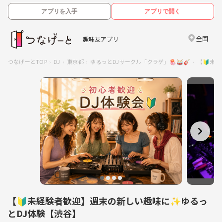
アプリを入手
アプリで開く
全国
趣味友アプリ
つなげーとTOP
DJ
東京都
ゆるっとDJサークル「クラゲ」🪼🥁🎸
【🔰未
【🔰未経験者歓迎】週末の新しい趣味に✨ゆるっ
とDJ体験【渋谷】