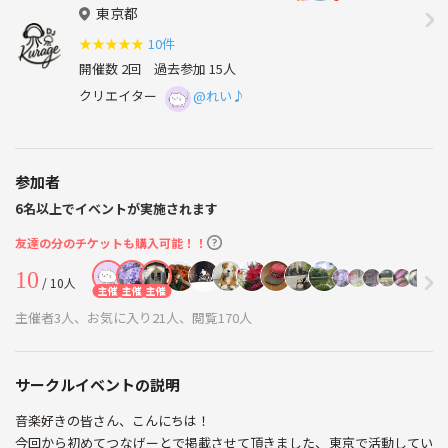
東京都
★
★
★
★
★
10件
開催数 2回
過去参加 15人
クリエイター
@れい♪
参加者
6名以上でイベントが実施されます
友達の分のチケットも購入可能！！
10
/ 10人
主催
主催
主催
主催者3人、お気に入り21人、閲覧170人
サークルイベントの説明
音楽好きの皆さん、こんにちは！
今回から初めてつなげーとで掲載させて頂きました、東京で活動してい