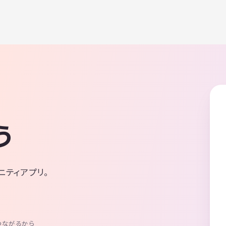
う
ニティアプリ。
つながるから