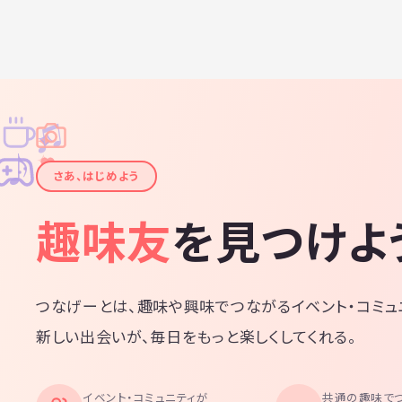
♫
✧
✦
✦
♪
✧
さあ、はじめよう
趣味友
を見つけよ
つなげーとは、趣味や興味でつながるイベント・コミュ
新しい出会いが、毎日をもっと楽しくしてくれる。
イベント・コミュニティが
共通の趣味で