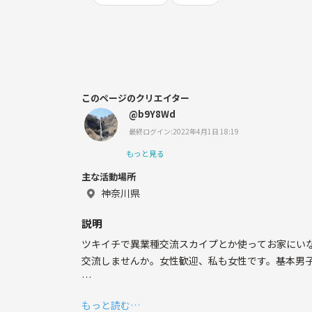
このページのクリエイター
@b9Y8Wd
最終ログイン:2022年4月1日 18:19
もっと見る
主な活動場所
神奈川県
説明
ツキイチで異業種交流スカイプとか使ってお家にい
交流しませんか。女性歓迎、私も女性です。基本男
【サークル設立の想い】
もっと読む…
一人で寂しいのと交流を求めて