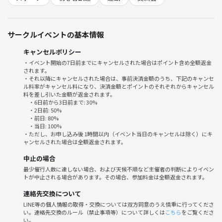
サークルイベントの基本情報
キャンセルポリシー
・イベント開始の7日前までにキャンセルされた場合はポイント含め全額返金
されます。
・それ以降にキャンセルされた場合は、事前決済金額のうち、下記のキャンセ
ル料率がキャンセル料になり、決済金額とポイントのそれぞれからキャンセル
料を差し引いた金額が返金されます。
・6日前から3日前まで: 30%
・2日前: 50%
・前日: 80%
・当日: 100%
・ただし、お申し込み後 1時間以内（イベント当日のキャンセルは除く）にキ
ャンセルされた場合は全額返金されます。
中止の場合
最少催行人数に達しない場合、および天候不順など主催者の判断によりイベン
トが中止される場合があります。その場合、参加料金は全額返金されます。
連絡先交換について
LINE等の個人情報の取得・交換については双方同意のうえ慎重に行ってくださ
い。連絡先交換のルール（禁止事項等）について詳しくは
こちら
をご覧くださ
い。