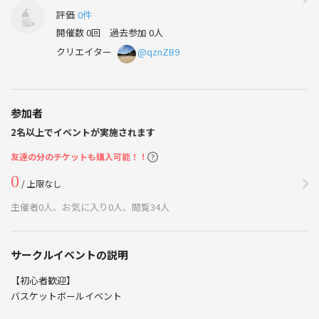
評価
0件
開催数 0回
過去参加 0人
クリエイター
@qznZB9
参加者
2名以上でイベントが実施されます
友達の分のチケットも購入可能！！
0
/ 上限なし
主催者0人、お気に入り0人、閲覧34人
サークルイベントの説明
【初心者歓迎】
バスケットボールイベント