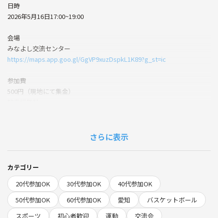
日時
2026年5月16日17:00~19:00
会場
みなよし交流センター
https://maps.app.goo.gl/GgVP9xuzDspkL1K89?g_st=ic
参加費
500円（現地にて集金）
駐車場無料
持ち物
体育館シューズ・飲み物・タオル
さらに表示
内容
初心者歓迎のバスケイベントです。楽しく体を動かしたい方、久しぶり
カテゴリー
にバスケしたい方もぜひ！
20代参加OK
30代参加OK
40代参加OK
50代参加OK
60代参加OK
愛知
バスケットボール
スポーツ
初心者歓迎
運動
交流会