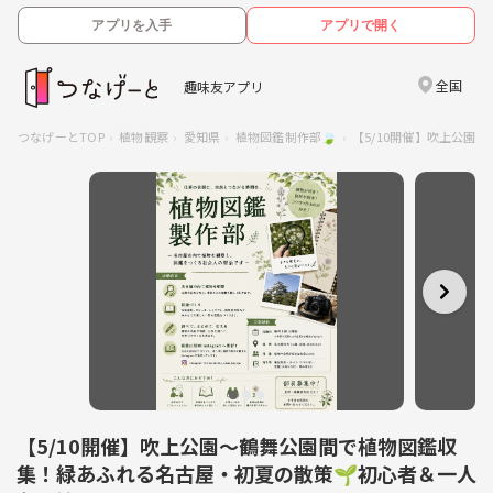
アプリを入手
アプリで開く
全国
趣味友アプリ
つなげーとTOP
植物観察
愛知県
植物図鑑制作部🍃
【5/10開催】吹上公
【5/10開催】吹上公園〜鶴舞公園間で植物図鑑収
集！緑あふれる名古屋・初夏の散策🌱初心者＆一人