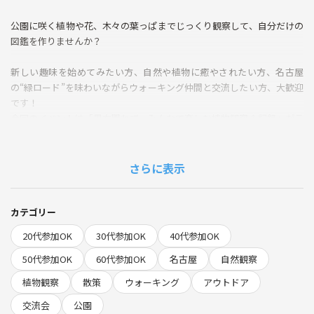
公園に咲く植物や花、木々の葉っぱまでじっくり観察して、自分だけの
図鑑を作りませんか？
新しい趣味を始めてみたい方、自然や植物に癒やされたい方、名古屋
の“緑ロード”を味わいながらウォーキング仲間と交流したい方、大歓迎
です！
今回のイベントは「男女問わず、みんなで楽しむ植物観察＆記録」がテ
ーマ。フィールドワーク初心者もサークルスタッフがしっかりサポート
します。
さらに表示
ご不明点は都度、聞いてください！！
カテゴリー
20代参加OK
30代参加OK
40代参加OK
50代参加OK
60代参加OK
名古屋
自然観察
植物観察
散策
ウォーキング
アウトドア
交流会
公園