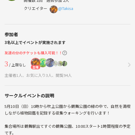
開催数 1回
過去参加 2人
クリエイター
@Takisa
参加者
3名以上でイベントが実施されます
友達の分のチケットも購入可能！！
3
/ 上限なし
主催
主催者1人、お気に入り3人、閲覧94人
サークルイベントの説明
5月10日（日）10時から吹上公園から鶴舞公園の緑の中で、自然を満喫
しながら植物図鑑を記録する収集ウォーキングを行います！
集合場所は鶴舞駅出てすぐの鶴舞公園、10:00スタート1時間程度の予定
です。