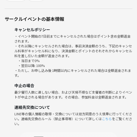
サークルイベントの基本情報
キャンセルポリシー
・イベント開始の7日前までにキャンセルされた場合はポイント含め全額返金
されます。
・それ以降にキャンセルされた場合は、事前決済金額のうち、下記のキャンセ
ル料率がキャンセル料になり、決済金額とポイントのそれぞれからキャンセル
料を差し引いた金額が返金されます。
・当日まで0%
・翌日以降: 100%
・ただし、お申し込み後 1時間以内にキャンセルされた場合は全額返金されま
す。
中止の場合
最少催行人数に達しない場合、および天候不順など主催者の判断によりイベン
トが中止される場合があります。その場合、参加料金は全額返金されます。
連絡先交換について
LINE等の個人情報の取得・交換については双方同意のうえ慎重に行ってくださ
い。連絡先交換のルール（禁止事項等）について詳しくは
こちら
をご覧くださ
い。