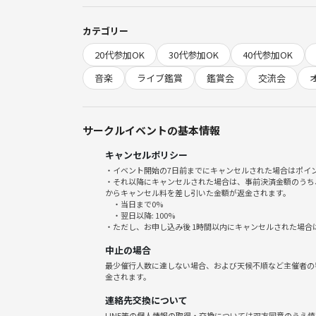
・20:30 UVERworld LIVE DVD第二部上映
・21:30 エンディング、感想シェア＆記念集合写真
カテゴリー
20代参加OK
30代参加OK
40代参加OK
🌱サークルの雰囲気
・音楽のジャンルやライブ鑑賞が好きな人が自然と
音楽
ライブ鑑賞
鑑賞会
交流会
・初参加やおひとり様も安心！スタッフもファン目
・主なメリット：
1. 推しのライブを大画面と高音質で堪能できる
サークルイベントの基本情報
2. UVERworldファンや音楽仲間との新しいつな
キャンセルポリシー
3. 交流タイムで名シーンやグッズ話も楽しめてSN
・イベント開始の7日前までにキャンセルされた場合はポイ
4. 普段なかなか語れない“推し語り”が存分にでき
・それ以降にキャンセルされた場合は、事前決済金額のうち
・運営スタッフも音楽愛が強めなので、一緒にイベ
からキャンセル料を差し引いた金額が返金されます。
・当日まで0%
・翌日以降: 100%
⚠️注意事項⚠️
・ただし、お申し込み後 1時間以内にキャンセルされた場合
下記の行為はご遠慮ください。
中止の場合
・勧誘・営業・告知・引き抜き・しつこいナンパ・
最少催行人数に達しない場合、および天候不順など主催者の
・過度なナンパ行為や迷惑行為
金されます。
・開催内容や風景写真、動画のSNS等への無許可投
連絡先交換について
サークルやイベントの輪を乱す行動をする方、運営
LINE等の個人情報の取得・交換については双方同意のうえ