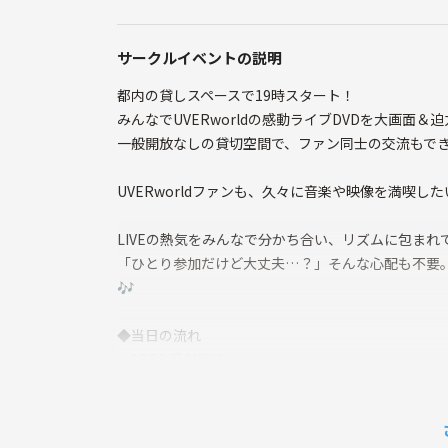
サークルイベントの説明
都内の貸しスペースで19時スタート！
みんなでUVERworldの感動ライブDVDを大画面
一般開放なしの貸切空間で、ファン同士の交流もで
UVERworldファンも、久々に音楽や映像を満喫し
LIVEの熱気をみんなで分かち合い、リズムに包ま
「ひとり参加だけど大丈夫…？」そんな心配も不要
🎶
◆当日の流れ
・18:50 受付開始
・19:00 オープニング＆自己紹介タイム
・19:15 UVERworld LIVE DVD第一部上映
・20:00 交流＆トークタイム（お好きなドリンクで