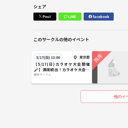
シェア
Post
LINE
facebook
このサークルの他のイベント
東京都
5/17(日) 13:00
【5/17(日)カラオケ大会開催
🎤】満席続出！カラオケ大会で
音楽好き大集合✨
趣味サークル
他のイ