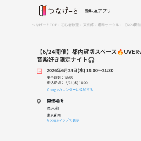
趣味友アプリ
つなげーとTOP
初心者歓迎
東京都
趣味サークル
【6/24開
【6/24開催】都内貸切スペース🔥UVERw
音楽好き限定ナイト🎧
2026年6月24日(水) 19:00〜21:30
集合時刻：18:55
申込締切： 6/24(水) 18:00
Googleカレンダーに追加する
開催場所
東京都
東京都内
Googleマップで表示