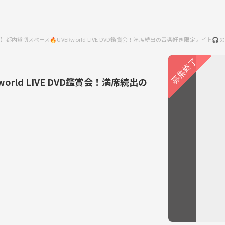
催】都内貸切スペース🔥UVERworld LIVE DVD鑑賞会！満席続出の音楽好き限定ナイト
orld LIVE DVD鑑賞会！満席続出の