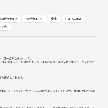
50代参加OK
60代参加OK
東京
UVERworld
集まる、あたたかなサークルです。
オフ会
線でサポートし、気軽に話せます。
がりができる
S映え写真も狙える📸
ント含め全額返金されます。
る
、下記のキャンセル料率がキャンセル料になり、決済金額とポイントのそれぞれ
ントを成長させていきましょう！
は全額返金されます。
暴言など
判断によりイベントが中止される場合があります。その場合、参加料金は全額返
稿
側の指示に従っていただけない方や運営側が参加者様としてふさ
慎重に行ってください。連絡先交換のルール（禁止事項等）について詳しくは
こち