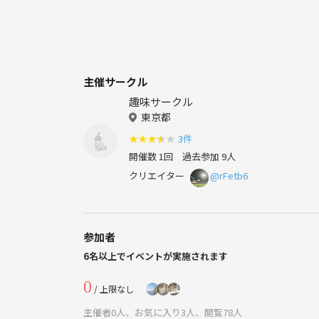
主催サークル
趣味サークル
東京都
★
★
★
★
★
3件
開催数 1回
過去参加 9人
クリエイター
@rFetb6
参加者
6名以上でイベントが実施されます
0
/ 上限なし
主催者0人、お気に入り3人、閲覧78人