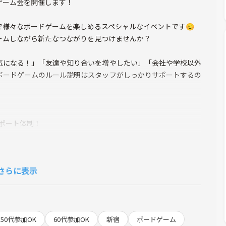
ドゲーム会を開催します！
様々なボードゲームを楽しめるスペシャルなイベントです😊
ームしながら新たなつながりを見つけませんか？
気になる！」「友達や知り合いを増やしたい」「会社や学校以外
ボードゲームのルール説明はスタッフがしっかりサポートするの
サポート体制！
てすぐ仲良くなれる！
頭できます☕
さらに表示
発見」など自分磨きにもピッタリ！
ト！
50代参加OK
60代参加OK
新宿
ボードゲーム
と進行します😊