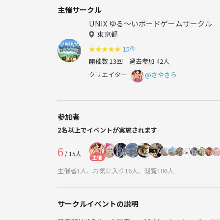
主催サークル
UNIX ゆる〜いボードゲームサークル
東京都
★
★
★
★
★
15件
開催数 13回
過去参加 42人
クリエイター
@さやさら
参加者
2名以上でイベントが実施されます
6
/ 15人
主催
主催者1人、お気に入り16人、閲覧186人
サークルイベントの説明