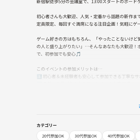
新宿駅徒歩5分の会議室で、13:00スタートのボー
初心者さんも大歓迎、人気・定番から話題の新作まで
定員限定、毎回すぐ満席になる注目企画！気軽にゲ
ゲーム好きの方はもちろん、「やったことないけど
の人と盛り上がりたい」…そんなあなたも大歓迎！
で、初参加でも安心🎵
このイベントの参加メリットは…
1️⃣ 初心者＆未経験者も安心して参加できる丁寧な
2️⃣ 自然に会話が生まれるアットホームな空気感✨
3️⃣ 普段出会えないタイプの人と、共通体験を通じ
4️⃣ 会議室貸切なので、静か＆集中してゲームに没
5️⃣ 友達作りはもちろん、「頭の体操」や「新たな
🌱サークルの雰囲気
カテゴリー
・ゲームは参加者のレベルや希望に合わせてセレク
20代参加OK
30代参加OK
40代参加OK
・参加者みんなで協力・対戦しながら、和気あいあい