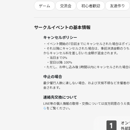
・「みんなが主役」スタイルで、一体感・安心感ば
ゲーム
交流会
初心者歓迎
友達作り
・おひとり参加多数＆初参加も安心、スタッフがし
・参加のたびに友達が増えたり、普段の自分と違う
・コミュニケーション力アップ、共通の話題で楽し
サークルイベントの基本情報
キャンセルポリシー
⚠️注意事項⚠️
・イベント開始の7日前までにキャンセルされた場合はポイ
下記の行為はご遠慮ください。
・それ以降にキャンセルされた場合は、事前決済金額のうち
・勧誘・営業・告知・引き抜き・しつこいナンパ・
からキャンセル料を差し引いた金額が返金されます。
・当日まで0%
・過度なナンパ行為や迷惑行為
・翌日以降: 100%
・開催内容や風景写真、動画のSNS等への無許可投
・ただし、お申し込み後 1時間以内にキャンセルされた場合
サークルやイベントの輪を乱す行動をする方、運営
中止の場合
わしくないと判断した方は、参加をお断りする場合
最少催行人数に達しない場合、および天候不順など主催者の
金されます。
ボードゲームの楽しさ、一緒に分かち合いませんか？
連絡先交換について
ご参加お待ちしています！
LINE等の個人情報の取得・交換については双方同意のうえ
ら
をご覧ください。