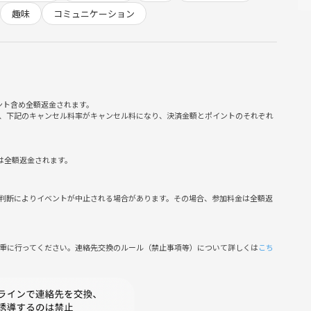
つぐん！
趣味
コミュニケーション
っかりフォロー
自分を発見できます
く盛り上がれる！
ント含め全額返金されます。
、下記のキャンセル料率がキャンセル料になり、決済金額とポイントのそれぞれ
暴言など
稿
は全額返金されます。
側の指示に従っていただけない方や運営側が参加者様としてふさ
がございます。
判断によりイベントが中止される場合があります。その場合、参加料金は全額返
わくわくを体験しよう🎲
慎重に行ってください。連絡先交換のルール（禁止事項等）について詳しくは
こち