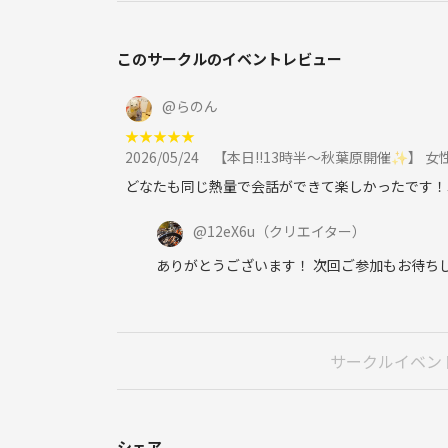
このサークルのイベントレビュー
@
らのん
★
★
★
★
★
2026/05/24
【本日!!13時半〜秋葉原開催✨️】 
どなたも同じ熱量で会話ができて楽しかったです！次の
@
12eX6u
（クリエイター）
ありがとうございます！ 次回ご参加もお待ち
サークルイベン
シェア