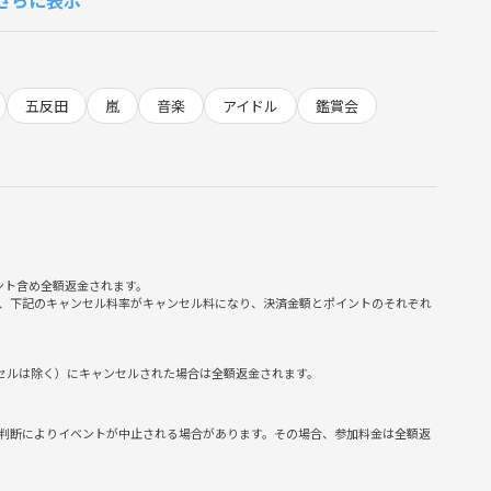
五反田
嵐
音楽
アイドル
鑑賞会
トです。
り上がれる♪
ント含め全額返金されます。
、下記のキャンセル料率がキャンセル料になり、決済金額とポイントのそれぞれ
ンセルは除く）にキャンセルされた場合は全額返金されます。
判断によりイベントが中止される場合があります。その場合、参加料金は全額返