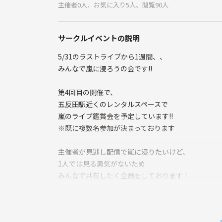
主催者0人、お気に入り5人、閲覧90人
サークルイベントの説明
5/31のラストライブから1週間、、
みんなで嵐に浸ろうの会です!!
第4回目の開催で、
五反田駅近くのレンタルスペースで
嵐のライブ鑑賞会を予定しています!!
※既に複数名参加が決まっております
主催者が見逃し配信で嵐に浸りたいけど、
1人では見る勇気がないため
みんなで共有したく企画をしております！
おひとり様もお友達との参加も大歓迎です!!
うちわやペンライトも持ち込みOKですので、