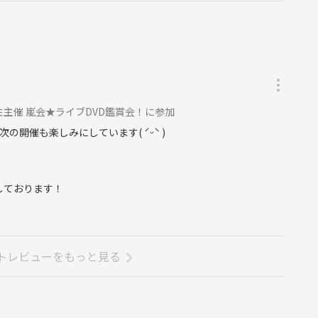
女性主催 嵐会★ライブDVD鑑賞会！に参加
開催も楽しみにしています( ˊᵕˋ )
しております！
トレビューをもっと見る