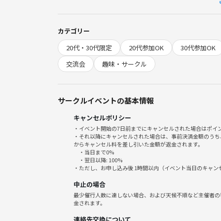
歌って、踊って、笑って泣いて笑って
みんなで好きなように楽しめる会にしますので
是非ご参加ください!!✨️
カテゴリー
20代・30代限定
20代参加OK
30代参加OK
【どんなイベント？】
・嵐のライブ鑑賞会！
交流会
趣味・サークル
・20～30代の嵐ファン同士が気軽に繋がれるイベン
・会話に自信がない方も、映像を観るから自然と盛
サークルイベントの基本情報
»こんな方は是非ご参加ください!!
キャンセルポリシー
・嵐ファン！！
・イベント開始の7日前までにキャンセルされた場合はポイ
・ファンクラブに入ってはないけど、
・それ以降にキャンセルされた場合は、事前決済金額のうち
嵐が好き！！
からキャンセル料を差し引いた金額が返金されます。
・当日まで0%
・嵐のライブを見てみたい！！
・翌日以降: 100%
・嵐の曲を知っている！！
・ただし、お申し込み後 1時間以内（イベント当日のキャ
中止の場合
»スケジュール
最少催行人数に達しない場合、および天候不順など主催者の
16:50 開場
金されます。
17:00 スタート
連絡先交換について