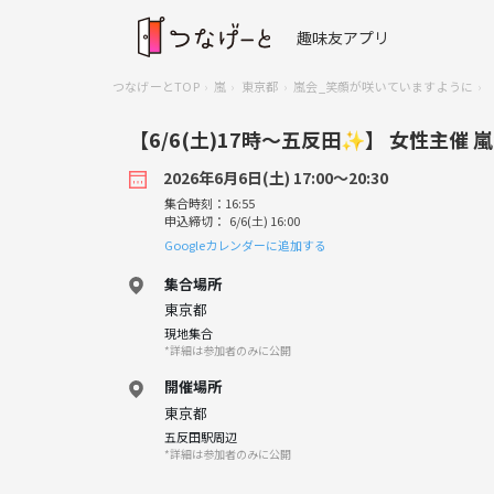
趣味友アプリ
つなげーとTOP
嵐
東京都
嵐会_笑顔が咲いていますように
【6/6(土)17時〜五反田✨️】 女性主
2026年6月6日(土) 17:00〜20:30
集合時刻：16:55
申込締切： 6/6(土) 16:00
Googleカレンダーに追加する
集合場所
東京都
現地集合
*詳細は参加者のみに公開
開催場所
東京都
五反田駅周辺
*詳細は参加者のみに公開