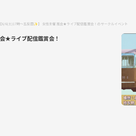
【6/6(土)17時〜五反田✨️】 女性主催 嵐会★ライブ配信鑑賞会！のサークルイベント
催 嵐会★ライブ配信鑑賞会！