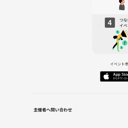
⚠️注意事項⚠️
下記の行為はご遠慮ください。
・勧誘・営業・告知・引き抜き・しつこいナンパ・
・過度なナンパ行為や迷惑行為
・開催内容や風景写真、動画のSNS等への無許可投
サークルやイベントの輪を乱す行動をする方、運営
わしくないと判断した方は、参加をお断りする場合
イベント
嵐好きなあなたも、こ新しい仲間・思い出を一緒に増
主催者へ問い合わせ