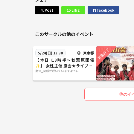
Post
LINE
facebook
このサークルの他のイベント
東京都
5/24(日) 13:30
【本日!!13時半〜秋葉原開催
✨️】 女性主催 嵐会★ライブDV
D鑑賞会！
嵐会_笑顔が咲いていますように
他のイ