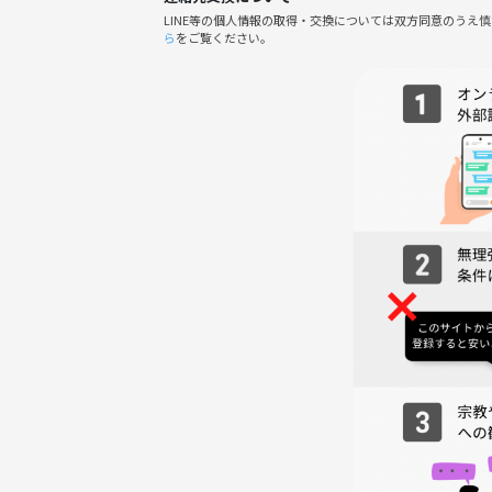
軽く挨拶して
LINE等の個人情報の取得・交換については双方同意のうえ
ライブDVD鑑賞スタート✨️
ら
をご覧ください。
20:00頃 ライブ終わり次第、解散
»持ちもの
お菓子1つ
🌱サークルの雰囲気
・女性主催＆少人数で初参加、おひとり参加も大歓
・嵐ファン歴関係なし、ファンクラブ未加入の方もO
・みんなでワイワイ語り合い、友達・推し仲間が自
・スタッフがフォローに入るので人見知りの方も安
★参加メリット★
・嵐ファンの新しい友達が1日で3〜5人できる！
・ライブ鑑賞で心がリフレッシュ＆一体感MAX！
・ファン同士の情報交換＆推し活が楽しめる