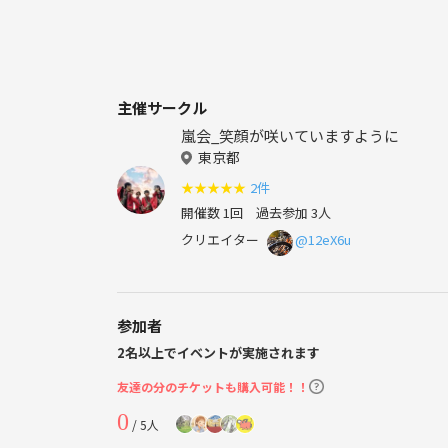
主催サークル
嵐会_笑顔が咲いていますように
東京都
★
★
★
★
★
2件
開催数 1回
過去参加 3人
クリエイター
@12eX6u
参加者
2名以上でイベントが実施されます
友達の分のチケットも購入可能！！
0
/ 5人