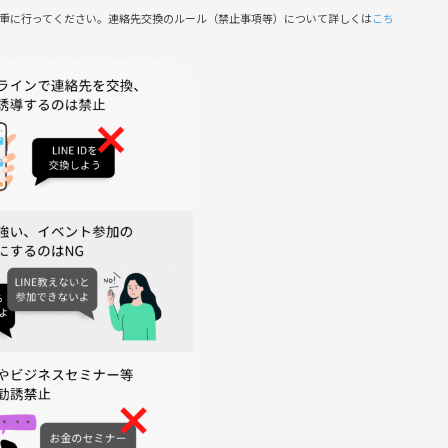
慎重に行ってください。連絡先交換のルール（禁止事項等）について詳しくは
こち
迎！
K！
然に増えるアットホームな空間です。
心してご参加ください♪