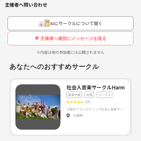
《URL削除》
主催者へ問い合わせ
AIにサークルについて聞く
💬 主催者へ個別にメッセージを送る
※内容は他の参加者には公開されません
あなたへのおすすめサークル
社会人音楽サークルHarmonity
音楽全般
合唱
コーラス
★
★
★
★
★
3件
大阪府