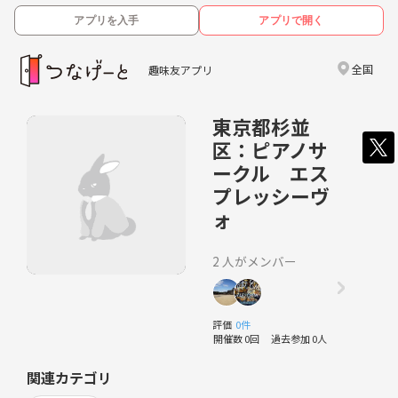
アプリを入手
アプリで開く
全国
趣味友アプリ
東京都杉並
区：ピアノサ
ークル エス
プレッシーヴ
ォ
2 人がメンバー
評価
0件
開催数 0回
過去参加 0人
関連カテゴリ