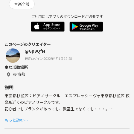
音楽全般
ご利用にはアプリのダウンロードが必要です
このページのクリエイター
@Gp9QfM
最終ログイン:2022年4月1日 19:28
主な活動場所
東京都
説明
東京都杉並区：ピアノサークル エスプレッシーヴォ東京都杉並区 荻
窪駅近くのピアノサークルです。
初心者でもブランクがあっても、教室生でなくても・・・。
気軽にピアノ演奏を楽しんでみませんか？
もっと読む…
ただいま、第1回練習会 参加者募集中です！
詳しくはホームページをご覧ください。