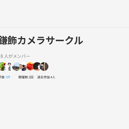
鎌飾カメラサークル
38 人がメンバー
評価
0件
開催数 2回
過去参加 4人