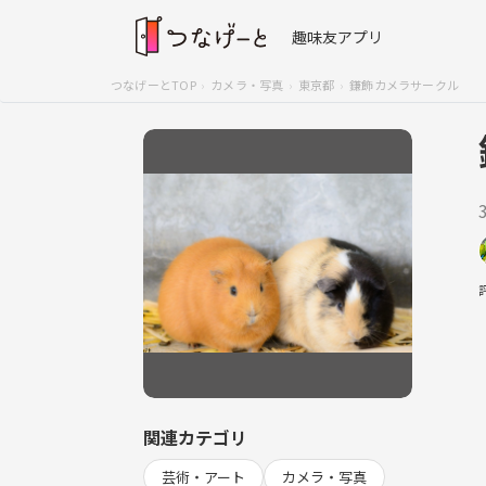
趣味友アプリ
つなげーとTOP
カメラ・写真
東京都
鎌飾カメラサークル
関連カテゴリ
芸術・アート
カメラ・写真