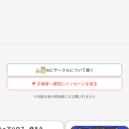
に自分から入っていくのが苦手などという方におすすめだと思います。
とりあえず一度参加だけでも大丈夫です。
休日に一人でカメラを楽しんでいました。一人の方が自由に行動出来て
けで、とても勉強になったし、楽しかったです。一人ではなかなか気づ
いました。
んが、一眼レフカメラ買ったばかりで何をどうしたらいいのか全く分か
いない、興味あるけど一人では行く気がしないなどという方にカメラの
AIにサークルについて聞く
💬 主催者へ個別にメッセージを送る
※内容は他の参加者には公開されません
ニチュアハウス 作ろう