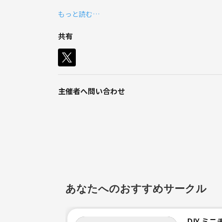
いけど、人見知り、初回から大人数は苦手、輪の中
もっと読む…
興味ある方は気軽に連絡ください。質問だけでも、
共有
【サークル設立の想い】
4年くらい前に一眼レフカメラを買って、最近まで
会ったカメラ好きな方と少しお話させてもらっただ
なかった写真も撮れるようになるのではないかと思
私自身まだまだ初心者であまり教える事が出来ませ
主催者へ問い合わせ
います。買ったけど使い方よくわからなくて使って
いなと思っています。
あなたへのおすすめサークル
DIY ミ