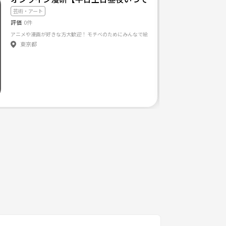
芸術・アート
評価
0件
アニメや漫画が好きな方大歓迎！ モチベのためにみんなで絵を描きあう場がほしいと思い作りま
東京都