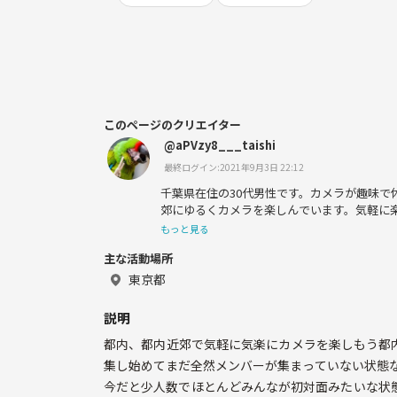
このページのクリエイター
@aPVzy8___taishi
最終ログイン:2021年9月3日 22:12
千葉県在住の30代男性です。カメラが趣味で
郊にゆるくカメラを楽しんでいます。気軽に
を楽しめる仲間を探しています。
もっと見る
主な活動場所
興味ある方は気軽に連絡ください。
東京都
説明
都内、都内近郊で気軽に気楽にカメラを楽しもう都内
集し始めてまだ全然メンバーが集まっていない状態
今だと少人数でほとんどみんなが初対面みたいな状