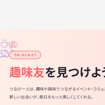
♫
✧
✦
✦
♪
✧
さあ、はじめよう
趣味友
を見つけよ
つなげーとは、趣味や興味でつながるイベント・コミュ
新しい出会いが、毎日をもっと楽しくしてくれる。