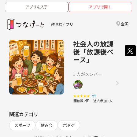
アプリを入手
アプリで開く
全国
趣味友アプリ
社会人の放課
後「放課後ベ
ース」
1 人がメンバー
★
★
★
★
★
2件
開催数 2回
過去参加 5人
関連カテゴリ
スポーツ
飲み会
ボドゲ