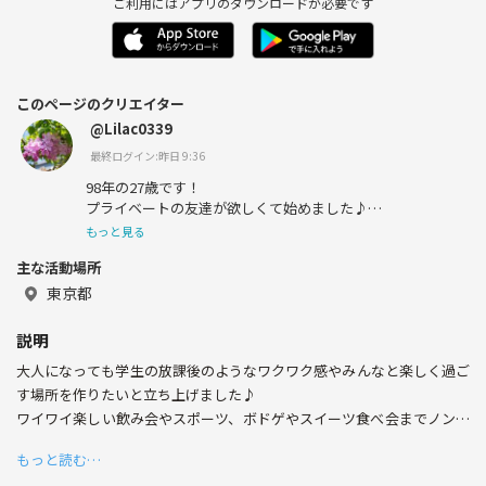
ご利用にはアプリのダウンロードが必要です
このページのクリエイター
@Lilac0339
最終ログイン:昨日 9:36
98年の27歳です！
プライベートの友達が欲しくて始めました♪
美味しいもの、楽しい時間を共有したいです✨
もっと見る
主な活動場所
《趣味》
お酒🍺
東京都
ボードゲーム♟️
謎解き
説明
ギター🎸
大人になっても学生の放課後のようなワクワク感やみんなと楽しく過ご
スポーツ観戦🏉
カラオケ🎤
す場所を作りたいと立ち上げました♪
ライブ
ワイワイ楽しい飲み会やスポーツ、ボドゲやスイーツ食べ会までノンジ
ャンルで楽しめる場所ですのでみなさんもお気軽にきてください☺️
《好きなアーティスト》
もっと読む…
Mr.Children