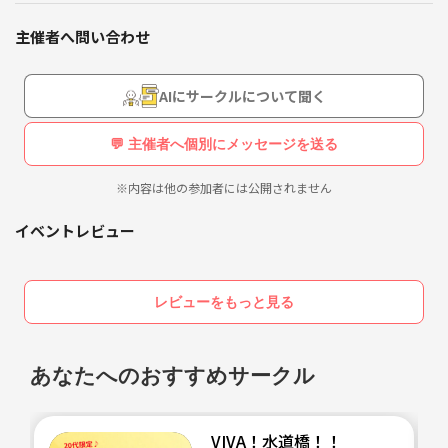
宇多田ヒカル
SHIHSAMO
主催者へ問い合わせ
Mrs. GREEN APPLE
高橋優
Creepy Nuts
AIにサークルについて聞く
💬 主催者へ個別にメッセージを送る
※内容は他の参加者には公開されません
イベントレビュー
レビューをもっと見る
あなたへのおすすめサークル
VIVA！水道橋！！