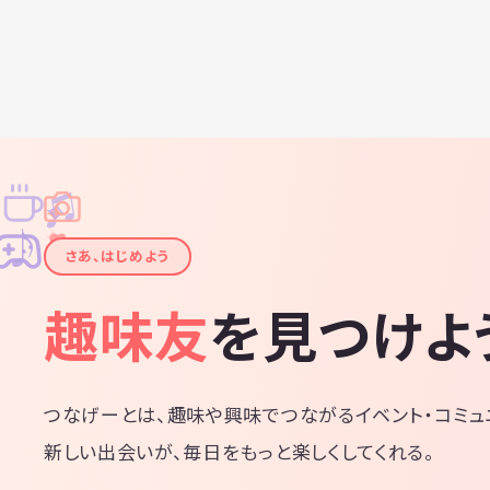
♫
✧
✦
✦
♪
✧
さあ、はじめよう
趣味友
を見つけよ
つなげーとは、趣味や興味でつながるイベント・コミュ
新しい出会いが、毎日をもっと楽しくしてくれる。