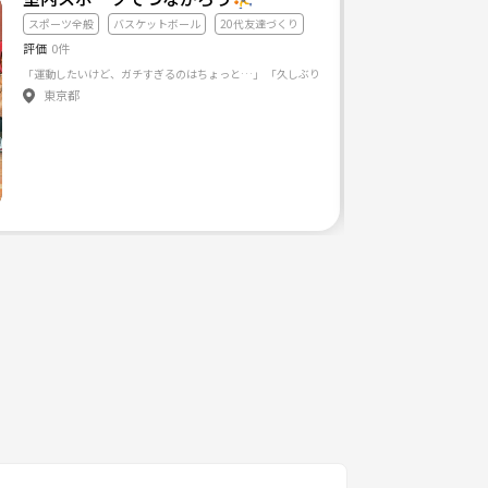
スポーツ全般
バスケットボール
20代友達づくり
評価
0件
どうもこんにちは！ こちらのサークルでは、スポーツを通して、仲良くなり、スポーツの良さを分かち合うサークルとなってます！ 
東京都
参加ではないので、友達作り目的の人も大歓迎です😆
せていただくのでご了承ください。