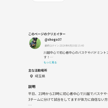
このページのクリエイター
@shogo37
最終ログイン:2024年4月10日 15:40
川越中心で初心者中心のバスケやバドミント
す！
もっと見る
やりたい方気軽に声かけてください(ωﾟｪ＾ω)
主な活動場所
埼玉県
説明
平日、21時から23時に初心者中心で川越でバスケ
3チームに分けて試合をしてますが体力に自信ない