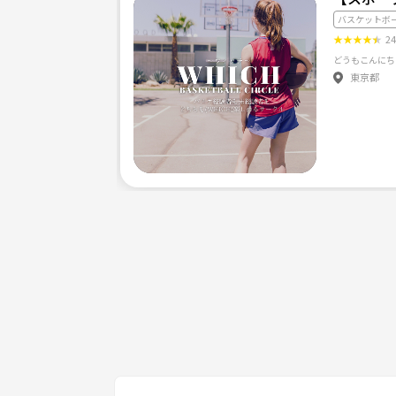
友達作り目的、体力作り、健康のためなどさまざまな
バスケットボ
★
★
★
★
★
2
●参加費500円
東京都
●持ち物
中履き
ボールある方はお持ちください。
ない方はこちらにご用意あります。
1回のみの参加、見学、友達同士の参加もありです
楽しんでやりたいのでご不明な点、不安なことは気
バスケ後にご飯や、夏にはBBQ冬にはスノボーなど
ご興味ある方気軽にご応募下さい！
※ネットワークビジネスや宗教の勧誘目的の方は応