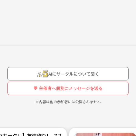
ケを通して色んな人と仲良くなれればと思い設立しました！バスケ以外
を作れたらと思いました😊
AIにサークルについて聞く
💬 主催者へ個別にメッセージを送る
※内容は他の参加者には公開されません
開を期に新しくサークルを立ち上げました。
にあわせて行い、経験者の方には初心者の方や女性の方に合わせてやっ
においてます。
ツサークル】友達作り! スポーツの良さを分かち合いたい！