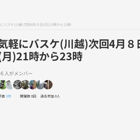
にバスケ(川越)次回4月８日(月)21時から23時
気軽にバスケ(川越)次回4月８
(月)21時から23時
16 人がメンバー
評価
0件
開催数 0回
過去参加 0人