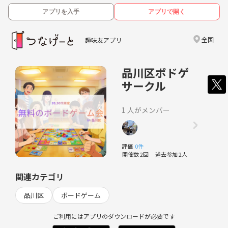
アプリを入手
アプリで開く
全国
趣味友アプリ
品川区ボドゲ
サークル
1 人がメンバー
評価
0件
開催数 2回
過去参加 2人
関連カテゴリ
品川区
ボードゲーム
ご利用にはアプリのダウンロードが必要です