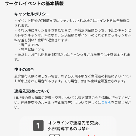
サークルイベントの基本情報
・気軽に参加できる場を探している
キャンセルポリシー
「なんか良さそう」
・イベント開始の7日前までにキャンセルされた場合はポイント含め全額返金
されます。
そんな気持ちで来てもらえたら嬉しいです🌿
・それ以降にキャンセルされた場合は、事前決済金額のうち、下記のキャンセ
ル料率がキャンセル料になり、決済金額とポイントのそれぞれからキャンセル
📍大阪市内
料を差し引いた金額が返金されます。
・当日まで0%
⏰ 5/16(土)20:00〜
・翌日以降: 100%
・ただし、お申し込み後 1時間以内にキャンセルされた場合は全額返金されま
す。
中止の場合
最少催行人数に達しない場合、および天候不順など主催者の判断によりイベン
トが中止される場合があります。その場合、参加料金は全額返金されます。
連絡先交換について
LINE等の個人情報の取得・交換については双方同意のうえ慎重に行ってくださ
い。連絡先交換のルール（禁止事項等）について詳しくは
こちら
をご覧くださ
い。