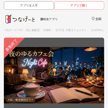
アプリを入手
アプリで開く
全国
趣味友アプリ
つなげーとTOP
初心者歓迎
大阪府
【20代】大阪コミュニティ
【20代中心】