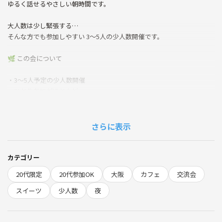
ゆるく話せるやさしい朝時間です。
大人数は少し緊張する…
そんな方でも参加しやすい 3〜5人の少人数開催です。
🌿 この会について
・3〜5人予定の少人数開催
・ひとり参加がほとんど
・初参加の方も多い会です
・同世代中心のゆるい交流
さらに表示
無理に盛り上がらなくて大丈夫。
自然体でいられる空気を大切にしています。
カテゴリー
💬 こんな方に
20代限定
20代参加OK
大阪
カフェ
交流会
・平日、休日の夜をゆるく過ごしたい
スイーツ
少人数
夜
・カフェや甘いものが好き
・フレンチトーストが好き
・落ち着いた少人数の会が好き