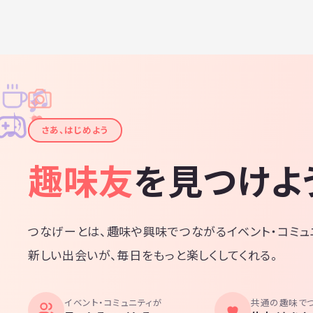
♫
✧
✦
✦
♪
✧
さあ、はじめよう
趣味友
を見つけよ
つなげーとは、趣味や興味でつながるイベント・コミュ
新しい出会いが、毎日をもっと楽しくしてくれる。
イベント・コミュニティが
共通の趣味で