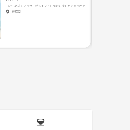
【25~35才のアラサーがメイン！】 気
東京都