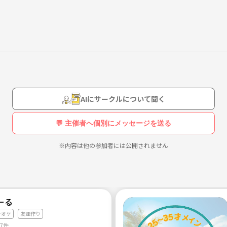
AIにサークルについて聞く
💬 主催者へ個別にメッセージを送る
※内容は他の参加者には公開されません
ーる
ラオケ
友達作り
87件