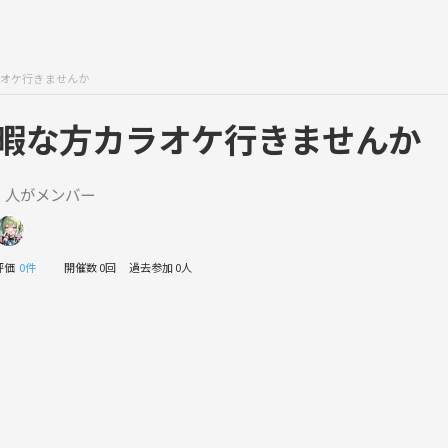
オケ行きませんか
暇な方カラオケ行きませんか
1 人がメンバー
評価
0件
開催数 0回
過去参加 0人