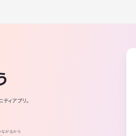
う
ニティアプリ。
つながるから