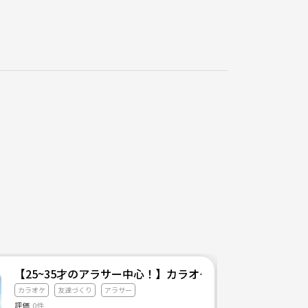
【25~35才のアラサー中心！】カラオケサークル🎤
カラオケ
友達づくり
アラサー
評価
0件