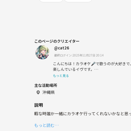
このページのクリエイター
@cat26
最終ログイン:2025年11月27日 20:14
こんにちは！カラオケ🎤で歌うのが大好きで
楽しんでいるイヴです。
競馬🏇にも興味があり、ワクワクしながらレ
もっと見る
また、配信活動📺を通じて、たくさんの人と
主な活動場所
んでいます。
どうぞよろしくお願いします！
沖縄県
説明
暇な時誰か一緒にカラオケ行ってくれないかなと思
もっと読む…