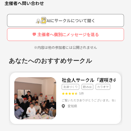
主催者へ問い合わせ
AIにサークルについて聞く
💬 主催者へ個別にメッセージを送る
※内容は他の参加者には公開されません
あなたへのおすすめサークル
社会人サークル「遅咲きの花」
友達づくり
飲み会
カラオケ
★
★
★
★
★
5件
愛知県