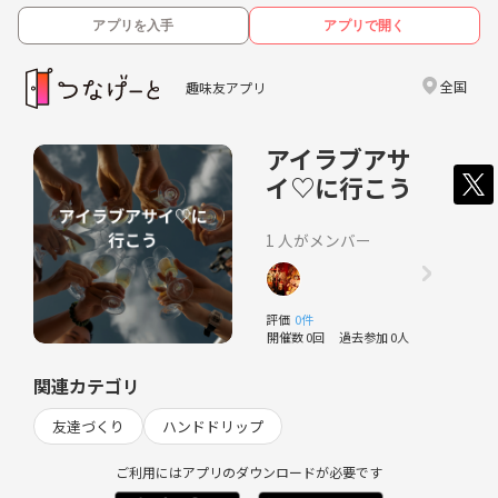
アプリを入手
アプリで開く
全国
趣味友アプリ
アイラブアサ
イ♡に行こう
1 人がメンバー
評価
0件
開催数 0回
過去参加 0人
関連カテゴリ
友達づくり
ハンドドリップ
ご利用にはアプリのダウンロードが必要です