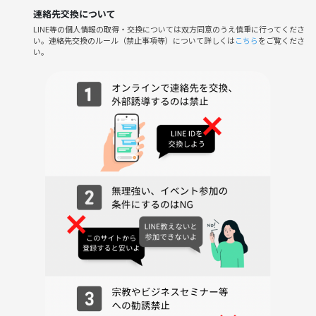
【2回目以降の方】
連絡先交換について
LINE等の個人情報の取得・交換については双方同意のうえ慎重に行ってくださ
参加費 1500円 (手数料なし）
い。連絡先交換のルール（禁止事項等）について詳しくは
こちら
をご覧くださ
い。
👕 服装
自由（私服・スーツどちらでもOKです）
🎂 参加対象年齢
20歳以上
⭐️お友達紹介キャンペーン中⭐️
お友達を連れてきた方とそのお友達全員の参加費を500円引させていた
だきます！
「友達と一緒にきました！」とお伝えください😊