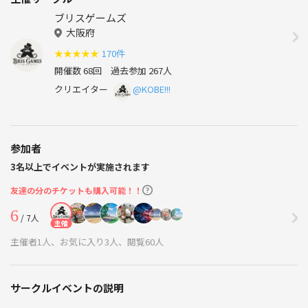
ブリスゲームズ
大阪府
★
★
★
★
★
170件
開催数 68回
過去参加 267人
クリエイター
@KOBE!!!
参加者
3名以上でイベントが実施されます
友達の分のチケットも購入可能！！
6
/ 7人
主催
主催者1人、お気に入り3人、閲覧60人
サークルイベントの説明