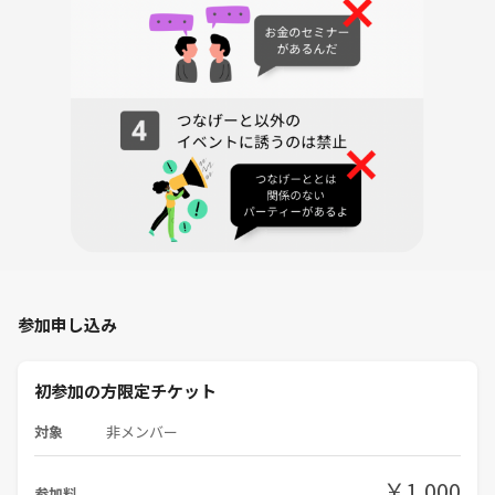
⚠️ 注意事項
・飲み物はフタ付きのペットボトルを推奨しています。こぼれ防止のた
め、ご協力をお願いいたします。
・初心者の方も多く参加されますので、思いやりと丁寧な対応を心がけ
ましょう。
・当イベントは紳士・淑女の社交の場です。
清潔感のある身だしなみや香りの配慮をお願いいたします。
・一般的なマナーを守って、みんなが気持ちよく楽しめるようにご協力
ください☆
参加申し込み
・宗教やネットワークビジネスなど、勧誘を目的とした参加はご遠慮く
ださい。
初参加の方限定チケット
・参加申込はツナゲートからお願いいたします。
対象
非メンバー
￥1,000
参加料