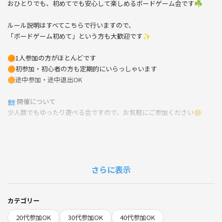
おひとりでも、初めてでも安心して楽しめるボードゲーム会です☘️
ルール説明はすべてこちらで行いますので、
「ボードゲーム初めて」という方も大歓迎です✨
🟠1人参加の方がほとんどです
🟠初参加・初心者の方も定期的にいらっしゃいます
🟠途中参加・途中退出OK
👥 開催について
少人数でもゆったり遊べる会ですので、お気軽にご参加ください😊
🗓 開催日時
18日（月）14:00〜19:00
さらに表示
🚉 アクセス
カテゴリー
• 最寄り駅：河内長野駅（南海線）から徒歩約3分
20代参加OK
30代参加OK
40代参加OK
• なんば駅から電車で約30分