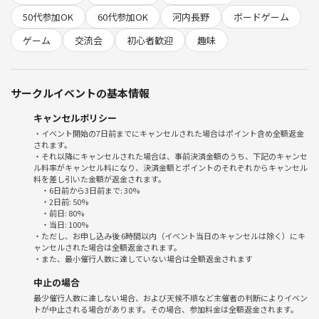
50代参加OK
60代参加OK
河内長野
ボードゲーム
🚃電車でお越しの方へ
ゲーム
交流会
初心者歓迎
趣味
東出口を出て、真っ直ぐ行き、橋を渡ったところにあります。
🚙車でお越しの方へ
サークルイベントの基本情報
お近くのコインパーキングへお停めください。
キャンセルポリシー
📍 開催場所
・イベント開始の7日前までにキャンセルされた場合はポイント含め全額返金
されます。
綿水工房
・それ以降にキャンセルされた場合は、事前決済金額のうち、下記のキャンセ
ル料率がキャンセル料になり、決済金額とポイントのそれぞれからキャンセル
住所：大阪府河内長野市喜多町700
料を差し引いた金額が返金されます。
・6日前から3日前まで: 30%
・2日前: 50%
・前日: 80%
💰 参加費
・当日: 100%
・ただし、お申し込み後 6時間以内（イベント当日のキャンセルは除く）にキ
ャンセルされた場合は全額返金されます。
【初参加の方】
・また、最小催行人数に達していない場合は全額返金されます
参加費500円（別途手数料500円）
中止の場合
※初めての方のみつなげーとの参加手数料500円が発生します！
最少催行人数に達しない場合、および天候不順など主催者の判断によりイベン
トが中止される場合があります。その場合、参加料金は全額返金されます。