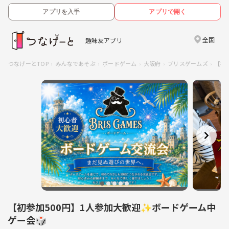
アプリを入手
アプリで開く
全国
趣味友アプリ
つなげーとTOP
みんなであそぶ
ボードゲーム
大阪府
ブリスゲームズ
【初
【初参加500円】1人参加大歓迎✨️ボードゲーム中
ゲー会🎲