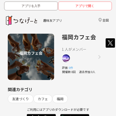
アプリを入手
アプリで開く
全国
趣味友アプリ
福岡カフェ会
1 人がメンバー
評価
0件
開催数 0回
過去参加 0人
関連カテゴリ
友達づくり
カフェ
福岡
ご利用にはアプリのダウンロードが必要です