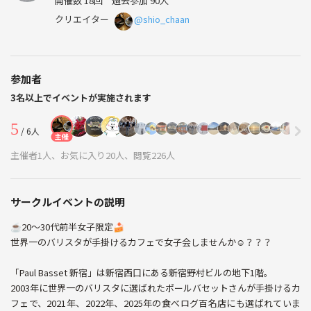
開催数 18回
過去参加 90人
クリエイター
@shio_chaan
参加者
3名以上でイベントが実施されます
5
/ 6人
主催
主催者1人、お気に入り20人、閲覧226人
サークルイベントの説明
☕️20〜30代前半女子限定🍰
世界一のバリスタが手掛けるカフェで女子会しませんか☺️？？？
「Paul Basset 新宿」は新宿西口にある新宿野村ビルの地下1階。
2003年に世界一のバリスタに選ばれたポールバセットさんが手掛けるカ
フェで、2021年、2022年、2025年の食べログ百名店にも選ばれていま