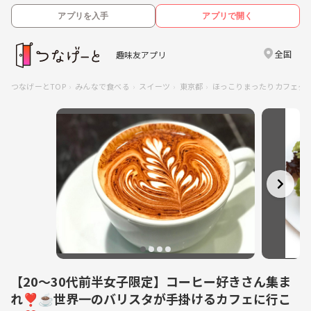
アプリを入手
アプリで開く
全国
趣味友アプリ
つなげーとTOP
みんなで食べる
スイーツ
東京都
ほっこりまったりカフェタイ
【20〜30代前半女子限定】コーヒー好きさん集ま
れ❣️☕️世界一のバリスタが手掛けるカフェに行こ