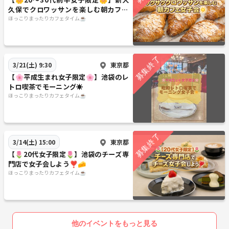
久保でクロワッサンを楽しむ朝カフェ
会🥐
ほっこりまったりカフェタイム☕️
東京都
3/21(土) 9:30
【🌸平成生まれ女子限定🌸】池袋のレ
トロ喫茶でモーニング☀️
ほっこりまったりカフェタイム☕️
東京都
3/14(土) 15:00
【🌷20代女子限定🌷】池袋のチーズ専
門店で女子会しよう❣️🧀
ほっこりまったりカフェタイム☕️
他のイベントをもっと見る