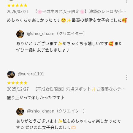
★
★
★
★
★
2026/03/21
【🌸平成生まれ女子限定🌸】池袋のレトロ喫茶でモーニング☀️に参加
めちゃくちゃ楽しかったです😆✨ 最高の朝活＆女子会でした🥰
@
shio_chaan
（クリエイター）
ありがとうございます✨めちゃくちゃ嬉しいです🥰 また
ぜひ一緒に女子会しましょ♪
@
yurara1101
★
★
★
★
★
2025/12/27
【平成女性限定】穴場スポット✨お洒落なホテルラウンジでカフェ女子会🫖に参加
盛り上がって楽しかったです♪
@
shio_chaan
（クリエイター）
ありがとうございます✨私もめちゃくちゃ楽しかったで
す☺️ ぜひまた女子会しましょ🫶🏻