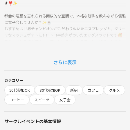
す❣️✨
都会の喧騒を忘れられる開放的な空間で、本格な珈琲を飲みながら優雅
に女子会しませんか？✨☕️
おすすめは世界チャンピオンがこだわりぬいたエスプレッソと、クリー
ミなマッシュポテトにトロトロ半熟卵がついたエッグスラットです🥰
また、バリスタが描くラテアートやこだわりのコーヒーに合わせたケー
キも必見です❣️🍰
ゆっくりまったりしながら楽しくお友達作りしましょう❣️🫶🏻
さらに表示
📅日時
11/8(土) 15:00〜16:30
カテゴリー
20代参加OK
30代参加OK
新宿
カフェ
グルメ
🌷集合
14:55 お店の前
コーヒー
スイーツ
女子会
※当日メッセージで主催者の格好をお伝えします✨
サークルイベントの基本情報