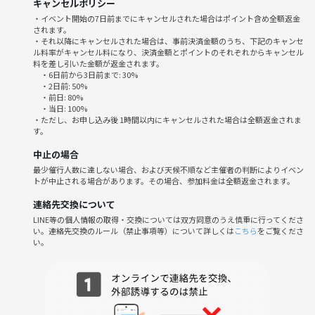
キャンセルポリシー
・イベント開始の7日前までにキャンセルされた場合はポイント含め全額返金
されます。
・それ以降にキャンセルされた場合は、事前決済金額のうち、下記のキャンセ
ル料率がキャンセル料になり、決済金額とポイントのそれぞれからキャンセル
料を差し引いた金額が返金されます。
・6日前から3日前まで: 30%
・2日前: 50%
・前日: 80%
・当日: 100%
・ただし、お申し込み後 1時間以内にキャンセルされた場合は全額返金されま
す。
中止の場合
最少催行人数に達しない場合、および天候不順など主催者の判断によりイベン
トが中止される場合があります。その場合、参加料金は全額返金されます。
連絡先交換について
LINE等の個人情報の取得・交換については双方同意のうえ慎重に行ってくださ
い。連絡先交換のルール（禁止事項等）について詳しくは
こちら
をご覧くださ
い。