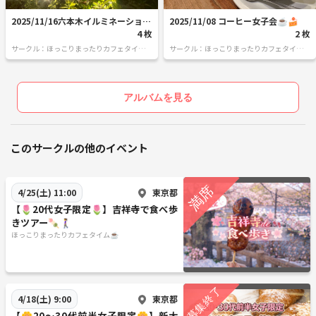
2025/11/16六本木イルミネーション
2025/11/08 コーヒー女子会☕️🍰
🌉
4 枚
2 枚
サークル：ほっこりまったりカフェタイム
サークル：ほっこりまったりカフェタイム
☕️
☕️
アルバムを見る
このサークルの他のイベント
東京都
4/25(土) 11:00
【🌷20代女子限定🌷】吉祥寺で食べ歩
きツアー🍡🚶‍♀️
ほっこりまったりカフェタイム☕️
東京都
4/18(土) 9:00
【🌼20〜30代前半女子限定🌼】新大