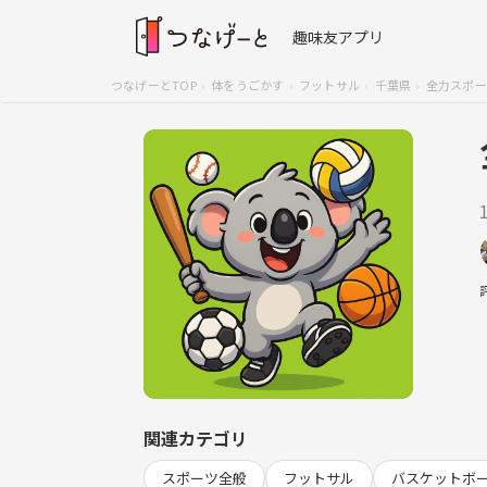
趣味友アプリ
つなげーとTOP
体をうごかす
フットサル
千葉県
全力スポー
関連カテゴリ
スポーツ全般
フットサル
バスケットボ