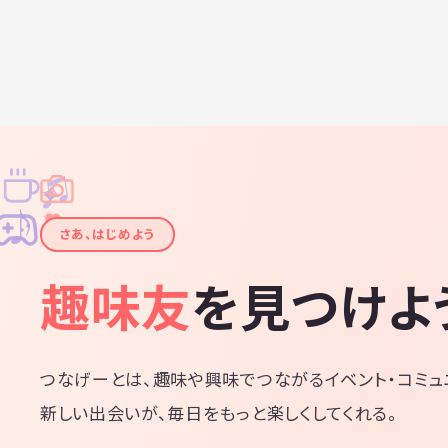
♫
✧
✦
✦
♪
✧
さあ、はじめよう
趣味友
を見つけよ
つなげーとは、趣味や興味でつながるイベント・コミュ
新しい出会いが、毎日をもっと楽しくしてくれる。