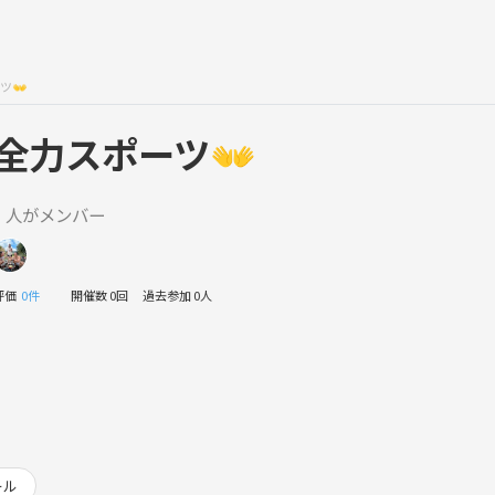
ツ👐
全力スポーツ👐
1 人がメンバー
評価
0件
開催数 0回
過去参加 0人
ール