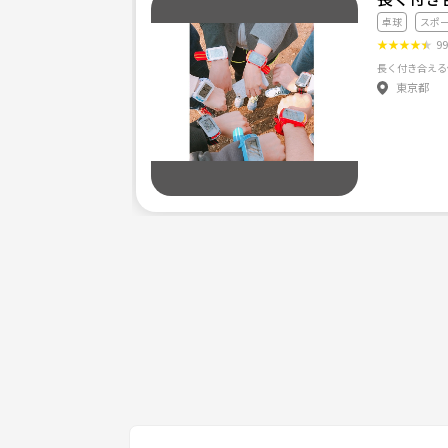
卓球
スポ
★
★
★
★
★
9
長く付き合える
東京都