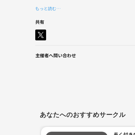
活動場所は柏・流山・三郷・取手エリアの河川敷や
もっと読む…
野球・バレー・フットサル・バスケを中心に、
元気に声出してワイワイ盛り上がれる人が集まってま
共有
初参加・1人参加も大歓迎！
「全力で楽しむ」がモットーです⚡️
主催者へ問い合わせ
あなたへのおすすめサークル
長く付き