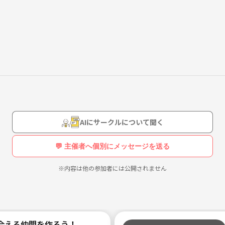
体育館。
す✌️
AIにサークルについて聞く
💬 主催者へ個別にメッセージを送る
※内容は他の参加者には公開されません
合える仲間を作ろう！