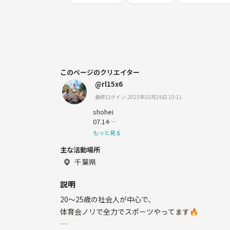
このページのクリエイター
@rl15x6
最終ログイン:2025年10月26日 10:11
shohei
07.14
Chiba
もっと見る
🍺🎧️⚾️🏐🏄️🥩🏕️
主な活動場所
千葉県
説明
20〜25歳の社会人が中心で、
体育会ノリで全力でスポーツやってます🔥