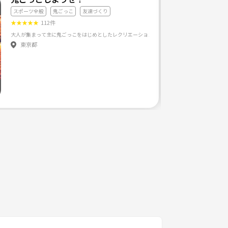
スポーツ全般
鬼ごっこ
友達づくり
★
★
★
★
★
112件
色々企画して行くので よろしくお願いします(≧∀≦)
東京都