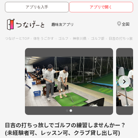
アプリを入手
アプリで開く
全国
趣味友アプリ
つなげーとTOP
体をうごかす
ゴルフ
神奈川県
ゴルフ部
日吉の打ちっ放し
日吉の打ちっ放しでゴルフの練習しませんかー？
(未経験者可、レッスン可、クラブ貸し出し可)