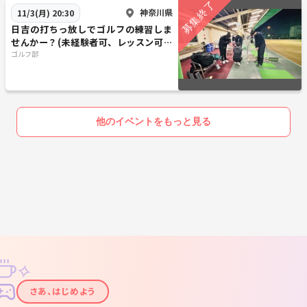
神奈川県
11/3(月) 20:30
日吉の打ちっ放しでゴルフの練習しま
せんかー？(未経験者可、レッスン可、
クラブ貸し出し可)
ゴルフ部
他のイベントをもっと見る
✧
✦
さあ、はじめよう