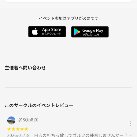
イベント参加はアプリが必要です
主催者へ問い合わせ
このサークルのイベントレビュー
@
SQp8Z0
★
★
★
★
★
2026/01/18
日吉の打ちっ放しでゴルフの練習しませんかー？(未経験者可、レッスン可、クラブ貸し出し可)に参加