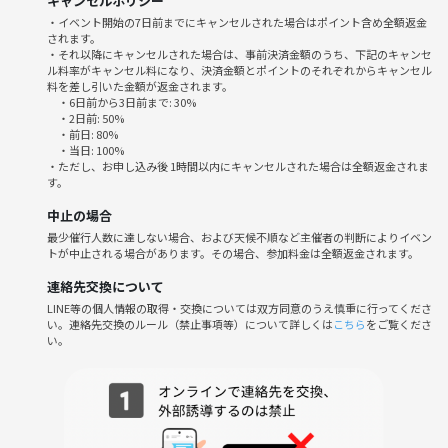
キャンセルポリシー
・イベント開始の7日前までにキャンセルされた場合はポイント含め全額返金
されます。
・それ以降にキャンセルされた場合は、事前決済金額のうち、下記のキャンセ
ル料率がキャンセル料になり、決済金額とポイントのそれぞれからキャンセル
料を差し引いた金額が返金されます。
・6日前から3日前まで: 30%
・2日前: 50%
・前日: 80%
・当日: 100%
・ただし、お申し込み後 1時間以内にキャンセルされた場合は全額返金されま
す。
中止の場合
最少催行人数に達しない場合、および天候不順など主催者の判断によりイベン
トが中止される場合があります。その場合、参加料金は全額返金されます。
連絡先交換について
LINE等の個人情報の取得・交換については双方同意のうえ慎重に行ってくださ
い。連絡先交換のルール（禁止事項等）について詳しくは
こちら
をご覧くださ
い。