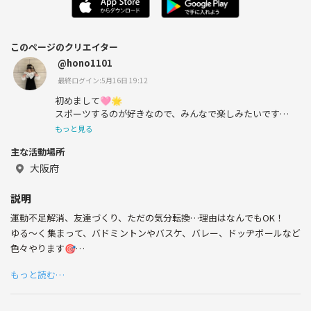
このページのクリエイター
@hono1101
最終ログイン:5月16日 19:12
初めまして🩷🌟
スポーツするのが好きなので、みんなで楽しみたいです
🌺✨
もっと見る
主な活動場所
大阪府
説明
運動不足解消、友達づくり、ただの気分転換…理由はなんでもOK！
ゆる〜く集まって、バドミントンやバスケ、バレー、ドッヂボールなど
色々やります🎯
もっと読む…
楽しめるルールでやるから初心者も大歓迎🙌
みんなで楽しもう〜✨✨