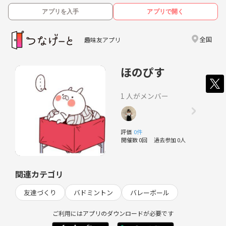
アプリを入手
アプリで開く
全国
趣味友アプリ
ほのぴす
1 人がメンバー
評価
0件
開催数 0回
過去参加 0人
関連カテゴリ
友達づくり
バドミントン
バレーボール
ご利用にはアプリのダウンロードが必要です