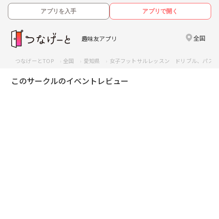
アプリを入手
アプリで開く
全国
趣味友アプリ
つなげーとTOP
全国
愛知県
女子フットサルレッスン ドリブル、パス
このサークルのイベントレビュー