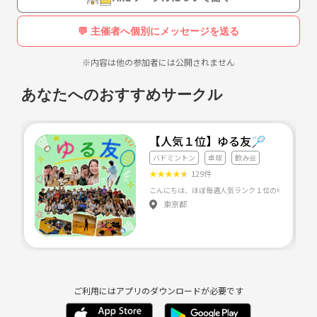
「来れる時だけ参加」でOKです。無理なく続けられます♪
💬 主催者へ個別にメッセージを送る
参加費用
・1回 700円（人数や時間によって多少前後する場合があります）
※内容は他の参加者には公開されません
・初回は600円 お支払いは現金またはPayPay対応です。
あなたへのおすすめサークル
参加当日の持ち物
・ラケット（無い場合初回は貸出しいたします）
・飲み物
【人気１位】ゆる友🏸
・体育館用上靴（必須）
バドミントン
卓球
飲み会
・タオル
★
★
★
★
★
129件
・運動できる服装
※シャトルはサークルで用意します！
東京都
参加希望の方は以下の情報を教えてください！
（ハンドルネームでもOKです）
名前：
性別：
年齢：
ご利用にはアプリのダウンロードが必要です
バドミントン歴：