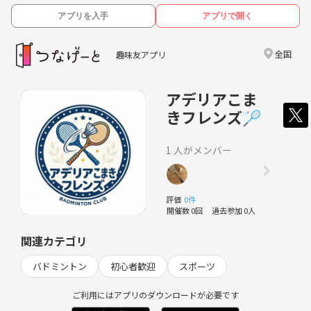
アプリを入手
アプリで開く
全国
趣味友アプリ
アデリアこま
きフレンズ🏸
1 人がメンバー
評価
0件
開催数 0回
過去参加 0人
関連カテゴリ
バドミントン
初心者歓迎
スポーツ
ご利用にはアプリのダウンロードが必要です