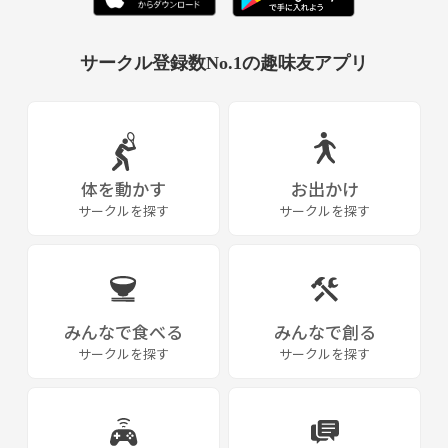
ラケットの有無：
参加希望日：（下記日程から初回希望日をお書きください）
サークル登録数No.1の趣味友アプリ
5月
10日アリーナ13:30〜16:00
16土アリーナ8：30～11：00
22金ラピオ19:30～21：30
23土ラピオ11：30～15：30
24日ラピオ13：30～17：30
体を動かす
お出かけ
25月アデリア19：00～21：00
サークルを探す
サークルを探す
26火ラピオ19：30～21：30
30土アデリア19：00～21：00
アデリア：アデリア総合体育文化センター（岩倉市）
ラピオ：ラピオ小牧５Fまなび創造館スポーツ広場
みんなで食べる
みんなで創る
アリーナ：パークアリーナ小牧
サークルを探す
サークルを探す
お気軽にお問合せください。インスタやXもあります。アデリアこまき
で検索