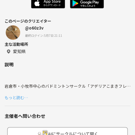
このページのクリエイター
@o60z3v
最終ログイン:5月7日 21:11
主な活動場所
愛知県
説明
岩倉市・小牧市中心のバドミントンサークル「アデリアこまきフレン
ズ」
もっと読む…
初心者から上級者まで幅広く募集しています！
年齢層は20代・30代を中心に、子供から大人まで楽しく参加していま
す。
主催者へ問い合わせ
まずは一度気軽に参加してみてください！
出欠連絡や開催情報はLINEグループで行っています。
AIにサークルについて聞く