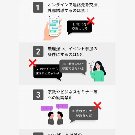
◎参加にあたってのお願い
お申し込みが男性お一人のみとなる場合は、状況によりキャンセルをお
願いすることがございますので、あらかじめご了承ください。
以下の行為はご遠慮ください。
・営業・宗教・ネットワークビジネスなどの勧誘行為
・ナンパや恋愛目的での参加
・しつこい連絡、セクハラなど、他の方が不快に感じる言動
・泥酔や周囲に迷惑をかける行為
・万が一トラブルが発生した場合、当方では一切の責任を負いかねます
のでご了承ください。
◎ 写真撮影について
基本的にこちらから写真を撮ることはありません。
初対面の方もいらっしゃったり、写真が苦手な方もいらっしゃったりし
ますので、念のため写真の扱いには気をつけています。
みなさんを信用していないということではなく、あくまで安心して参加
してもらうための配慮です
ただし、「背景と一緒に撮ってほしい」や「仲良くなった方と記念に撮
りたい」などのご希望があれば、もちろん大歓迎です
そのときはどうぞ遠慮なく声をかけてください