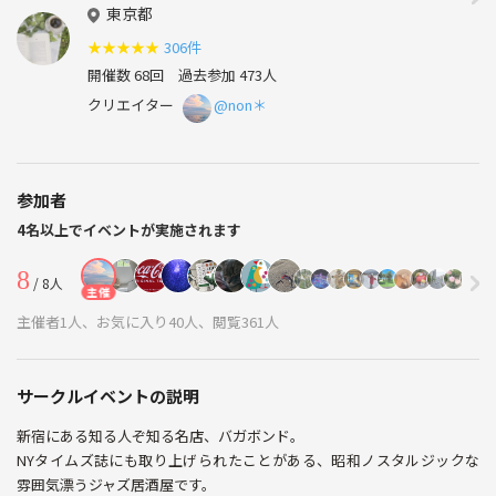
東京都
★
★
★
★
★
306件
開催数 68回
過去参加 473人
クリエイター
@non＊
参加者
4名以上でイベントが実施されます
8
/ 8人
主催
主催者1人、お気に入り40人、閲覧361人
サークルイベントの説明
新宿にある知る人ぞ知る名店、バガボンド。
NYタイムズ誌にも取り上げられたことがある、昭和ノスタルジックな
雰囲気漂うジャズ居酒屋です。