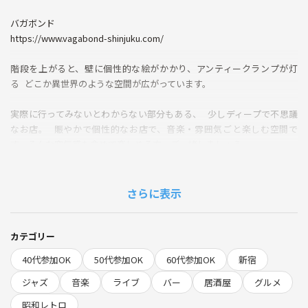
バガボンド
https://www.vagabond-shinjuku.com/
階段を上がると、壁に個性的な絵がかかり、アンティークランプが灯
る どこか異世界のような空間が広がっています。
実際に行ってみないとわからない部分もある、 少しディープで不思議
なお店。 賑やかで個性的なお店で、音楽・雰囲気ごと楽しむ空間で
す。そんな空気感も含めて楽しめる方、ご一緒しましょう
【お店について】
さらに表示
・お席は1階のバーではなく、かなりにぎやかな2階の居酒屋です
・ピアノの生演奏が入る可能性あり （1時間につき30分ほど／状況によ
り変更あり） 演奏中は音量が大きく、会話が難しい場合があります。
カテゴリー
・席間が近く、かなりコンパクトなお席です。
40代参加OK
50代参加OK
60代参加OK
新宿
・お料理の出るタイミングが早い可能性があります
・喫煙可能店です （会の参加者は禁煙でお願いします）
ジャズ
音楽
ライブ
バー
居酒屋
グルメ
・他席のお客様が喫煙される可能性がありますので、気になる方はご注
昭和レトロ