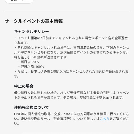
意ください
【料金】
サークルイベントの基本情報
5000円(2時間飲み放題付き)
キャンセルポリシー
【お料理】
・イベント開始の7日前までにキャンセルされた場合はポイント含め全額返金
お店お任せ5品予定
されます。
（例：漬物、チーズ盛り合わせ、マリネ、唐揚げ、お肉料理など）
・それ以降にキャンセルされた場合は、事前決済金額のうち、下記のキャンセ
ル料率がキャンセル料になり、決済金額とポイントのそれぞれからキャンセル
料を差し引いた金額が返金されます。
【ドリンク】
・当日まで0%
種類豊富な飲み放題付き予定
・翌日以降: 100%
・ただし、お申し込み後 1時間以内にキャンセルされた場合は全額返金されま
＊一部対象外メニューあり 。詳細は当日のお楽しみです
す。
中止の場合
◎ キャンセル規定
最少催行人数に達しない場合、および天候不順など主催者の判断によりイベン
7月13日まで：キャンセル可能（キャンセル料なし）
トが中止される場合があります。その場合、参加料金は全額返金されます。
7月14日以降：お店と交渉しますが、交渉次第では、ご予約料金の10
0％をキャンセル料として頂きます（全額PayPay等でお支払いなど）。
連絡先交換について
他の方がキャンセル枠に申し込まれたらキャンセル料は発生しません。
LINE等の個人情報の取得・交換については双方同意のうえ慎重に行ってくださ
い。連絡先交換のルール（禁止事項等）について詳しくは
こちら
をご覧くださ
もしご都合が合わなくなった場合は、早めにご連絡いただけると助かり
い。
ます