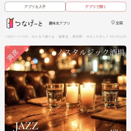
アプリを入手
アプリで開く
全国
趣味友アプリ
つなげーとTOP
みんなで食べる
食事会
東京都
ゆるくたのしく 40’s Plus