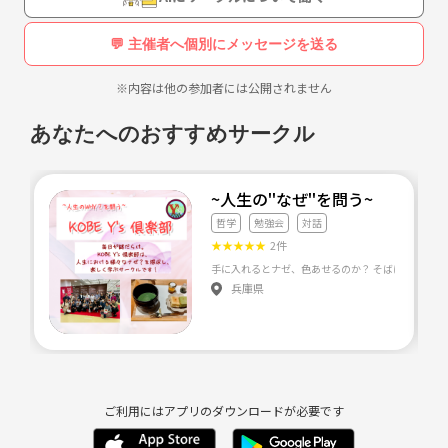
💬 主催者へ個別にメッセージを送る
※内容は他の参加者には公開されません
あなたへのおすすめサークル
~人生の''なぜ''を問う
哲学
勉強会
対話
★
★
★
★
★
2件
兵庫県
ご利用にはアプリのダウンロードが必要です