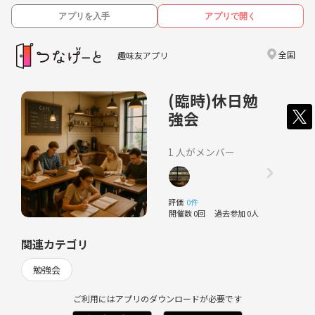
アプリを入手
アプリで開く
全国
趣味友アプリ
(臨時)休日勉
強会
1 人がメンバー
評価
0件
開催数 0回
過去参加 0人
関連カテゴリ
勉強会
ご利用にはアプリのダウンロードが必要です