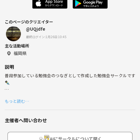
このページのクリエイター
@UQjdfe
最終ログイン:1月26日 10:45
主な活動場所
福岡県
説明
普段参加している勉強会のつなぎとして作成した勉強会サークルです
✒︎
各々好きな教材を持ち寄り、自分のしたい勉強へ没頭していただきます
もっと読む…
👁️‍🗨️
1時間を目処に休憩時間を設け、進行状況を共有しモチベーションを維
持しながら取り組みましょう！！
主催者へ問い合わせ
カフェやコワーキングスペースでの開催を予定しております。
AIにサークルについて聞く