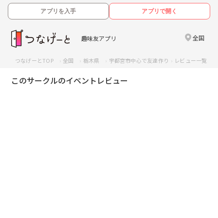
アプリを入手
アプリで開く
全国
趣味友アプリ
つなげーとTOP
全国
栃木県
宇都宮市中心で友達作り
レビュー一覧
このサークルのイベントレビュー